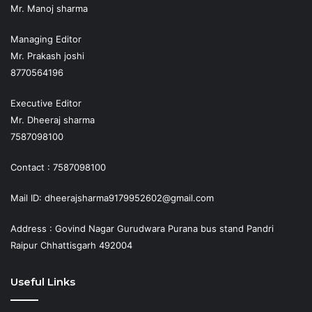
Mr. Manoj sharma
Managing Editor
Mr. Prakash joshi
8770564196
Executive Editor
Mr. Dheeraj sharma
7587098100
Contact : 7587098100
Mail ID: dheerajsharma9179952602@gmail.com
Address : Govind Nagar Gurudwara Purana bus stand Pandri
Raipur Chhattisgarh 492004
Useful Links