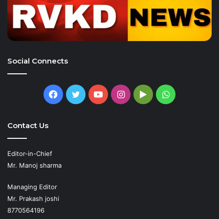
Social Connects
Facebook
Twitter
YouTube
Instagram
Google
WhatsApp
Play
Contact Us
Editor-in-Chief
Mr. Manoj sharma
Managing Editor
Mr. Prakash joshi
8770564196