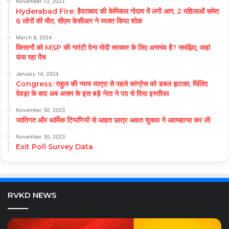
November 13, 2023
Hyderabad Fire: हैदराबाद की केमिकल गोदाम में लगी आग, 2 महिलाओं समेत
6 लोगों की मौत, सीएम केसीआर ने व्यक्त किया शोक
March 8, 2024
किसानों को MSP की गारंटी देना मोदी सरकार के लिए असभंव है? समझिए, कहां
फंस रहा पेंच
January 14, 2024
Congress: राहुल की न्याय यात्रा से पहले कांग्रेस को डबल झटका, मिलिंद
देवड़ा के बाद अब असम के इस बड़े नेता ने पद से दिया इस्तीफा
November 30, 2023
जातिगत और धार्मिक टिप्पणियों से आहत छात्र अक्षत शुक्ला ने आत्महत्या कर ली
November 30, 2023
Exit Poll Survey Data
RVKD NEWS