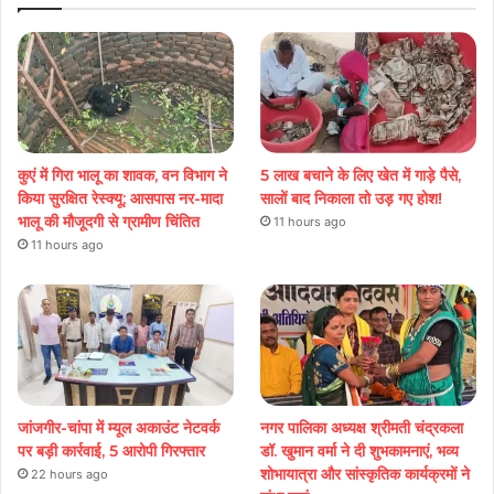
कुएं में गिरा भालू का शावक, वन विभाग ने
5 लाख बचाने के लिए खेत में गाड़े पैसे,
किया सुरक्षित रेस्क्यू; आसपास नर-मादा
सालों बाद निकाला तो उड़ गए होश!
भालू की मौजूदगी से ग्रामीण चिंतित
11 hours ago
11 hours ago
जांजगीर-चांपा में म्यूल अकाउंट नेटवर्क
नगर पालिका अध्यक्ष श्रीमती चंद्रकला
पर बड़ी कार्रवाई, 5 आरोपी गिरफ्तार
डॉ. खुमान वर्मा ने दी शुभकामनाएं, भव्य
शोभायात्रा और सांस्कृतिक कार्यक्रमों ने
22 hours ago