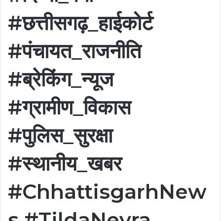
#छत्तीसगढ़_हाईकोर्ट
#पंचायत_राजनीति
#ब्रेकिंग_न्यूज
#ग्रामीण_विकास
#पुलिस_सुरक्षा
#स्थानीय_खबर
#ChhattisgarhNew
s #TildaNevra