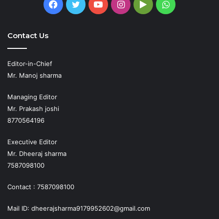
Facebook
Twitter
YouTube
Instagram
Google
WhatsApp
Play
Contact Us
Editor-in-Chief
Mr. Manoj sharma
Managing Editor
Mr. Prakash joshi
8770564196
Executive Editor
Mr. Dheeraj sharma
7587098100
Contact : 7587098100
Mail ID: dheerajsharma9179952602@gmail.com