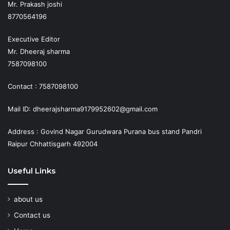
Mr. Prakash joshi
8770564196
Executive Editor
Mr. Dheeraj sharma
7587098100
Contact : 7587098100
Mail ID: dheerajsharma9179952602@gmail.com
Address : Govind Nagar Gurudwara Purana bus stand Pandri
Raipur Chhattisgarh 492004
Useful Links
about us
Contact us