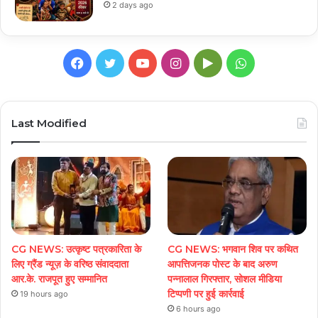
2 days ago
Facebook
Twitter
YouTube
Instagram
Google
WhatsApp
Play
Last Modified
CG NEWS: उत्कृष्ट पत्रकारिता के
CG NEWS: भगवान शिव पर कथित
लिए ग्रैंड न्यूज़ के वरिष्ठ संवाददाता
आपत्तिजनक पोस्ट के बाद अरुण
आर.के. राजपूत हुए सम्मानित
पन्नालाल गिरफ्तार, सोशल मीडिया
टिप्पणी पर हुई कार्रवाई
19 hours ago
6 hours ago