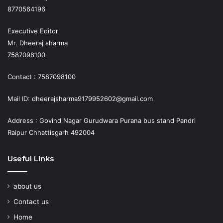
8770564196
Executive Editor
Mr. Dheeraj sharma
7587098100
Contact : 7587098100
Mail ID: dheerajsharma9179952602@gmail.com
Address : Govind Nagar Gurudwara Purana bus stand Pandri
Raipur Chhattisgarh 492004
Useful Links
about us
Contact us
Home