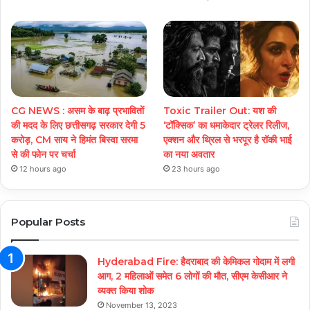
CG NEWS : असम के बाढ़ प्रभावितों
Toxic Trailer Out: यश की
की मदद के लिए छत्तीसगढ़ सरकार देगी 5
‘टॉक्सिक’ का धमाकेदार ट्रेलर रिलीज,
करोड़, CM साय ने हिमंत बिस्वा सरमा
एक्शन और थ्रिल से भरपूर है रॉकी भाई
से की फोन पर चर्चा
का नया अवतार
12 hours ago
23 hours ago
Popular Posts
Hyderabad Fire: हैदराबाद की केमिकल गोदाम में लगी
आग, 2 महिलाओं समेत 6 लोगों की मौत, सीएम केसीआर ने
व्यक्त किया शोक
November 13, 2023