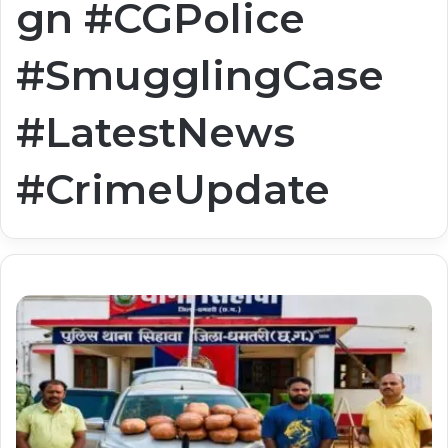
gn #CGPolice
#SmugglingCase
#LatestNews
#CrimeUpdate