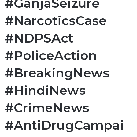
#GanjaSeizure
#NarcoticsCase
#NDPSAct
#PoliceAction
#BreakingNews
#HindiNews
#CrimeNews
#AntiDrugCampai