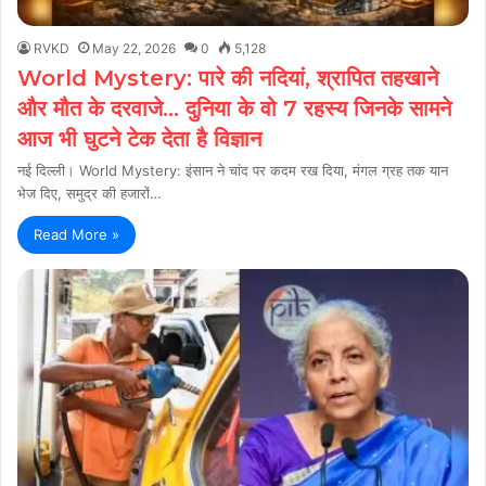
RVKD
May 22, 2026
0
5,128
World Mystery: पारे की नदियां, श्रापित तहखाने
और मौत के दरवाजे… दुनिया के वो 7 रहस्य जिनके सामने
आज भी घुटने टेक देता है विज्ञान
नई दिल्ली। World Mystery: इंसान ने चांद पर कदम रख दिया, मंगल ग्रह तक यान
भेज दिए, समुद्र की हजारों…
Read More »