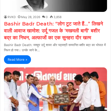
RVKD
May 28, 2026
0
3,858
Bashir Badr Death: “लोग टूट जाते हैं…” लिखने
वाली आवाज खामोश: उर्दू गजल के ‘मखमली बागी’ बशीर
बद्र का निधन, अल्फाजों का एक सुनहरा दौर खत्म
Bashir Badr Death: मशहूर उर्दू शायर और पद्मश्री सम्मानित बशीर बद्र का भोपाल में
निधन हो गया। उनके जाने के…
Read More »