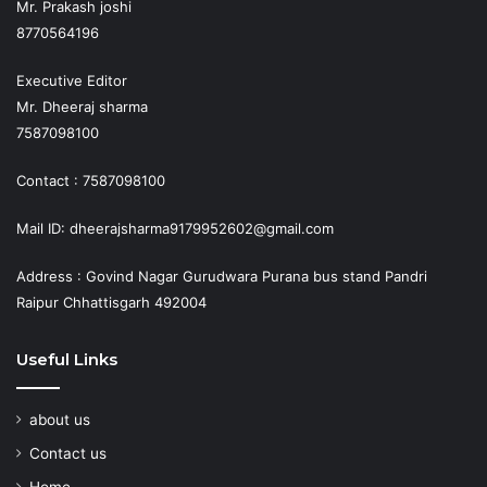
Mr. Prakash joshi
8770564196
Executive Editor
Mr. Dheeraj sharma
7587098100
Contact : 7587098100
Mail ID: dheerajsharma9179952602@gmail.com
Address : Govind Nagar Gurudwara Purana bus stand Pandri
Raipur Chhattisgarh 492004
Useful Links
about us
Contact us