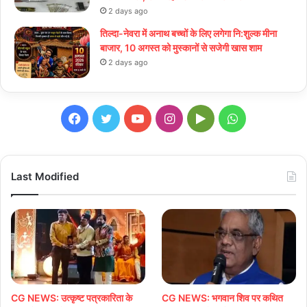
2 days ago
तिल्दा-नेवरा में अनाथ बच्चों के लिए लगेगा नि:शुल्क मीना
बाजार, 10 अगस्त को मुस्कानों से सजेगी खास शाम
2 days ago
Facebook
Twitter
YouTube
Instagram
Google
WhatsApp
Play
Last Modified
CG NEWS: उत्कृष्ट पत्रकारिता के
CG NEWS: भगवान शिव पर कथित