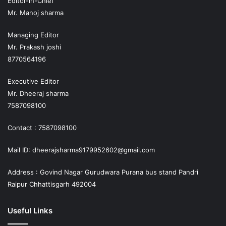
Editor-in-Chief
Mr. Manoj sharma
Managing Editor
Mr. Prakash joshi
8770564196
Executive Editor
Mr. Dheeraj sharma
7587098100
Contact : 7587098100
Mail ID: dheerajsharma9179952602@gmail.com
Address : Govind Nagar Gurudwara Purana bus stand Pandri
Raipur Chhattisgarh 492004
Useful Links