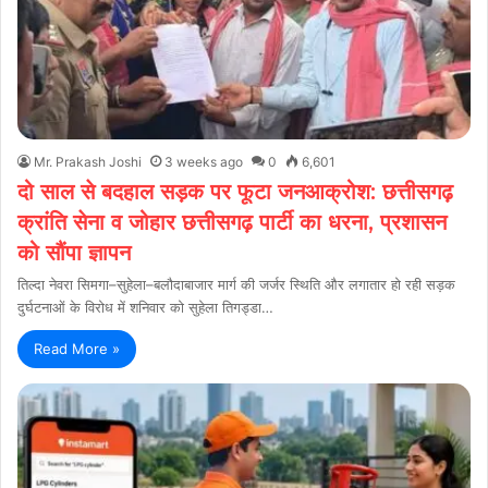
Mr. Prakash Joshi
3 weeks ago
0
6,601
दो साल से बदहाल सड़क पर फूटा जनआक्रोश: छत्तीसगढ़
क्रांति सेना व जोहार छत्तीसगढ़ पार्टी का धरना, प्रशासन
को सौंपा ज्ञापन
तिल्दा नेवरा सिमगा–सुहेला–बलौदाबाजार मार्ग की जर्जर स्थिति और लगातार हो रही सड़क
दुर्घटनाओं के विरोध में शनिवार को सुहेला तिगड्डा…
Read More »