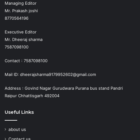
Managing Editor
Mr. Prakash joshi
8770564196
Executive Editor
Mr. Dheeraj sharma
7587098100
Contact : 7587098100
Mail ID: dheerajsharma9179952602@gmail.com
Address : Govind Nagar Gurudwara Purana bus stand Pandri
Raipur Chhattisgarh 492004
Useful Links
about us
Contact us