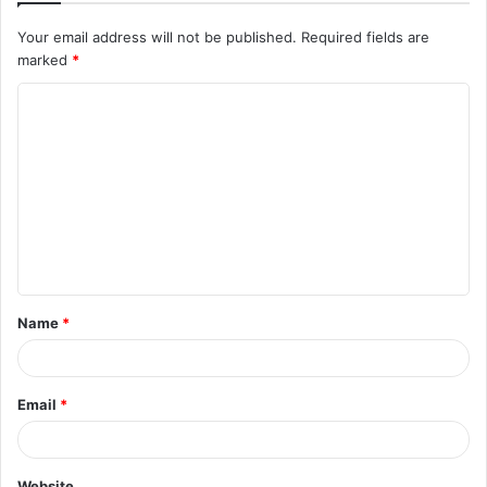
Your email address will not be published.
Required fields are
marked
*
C
o
m
m
e
n
t
Name
*
*
Email
*
Website