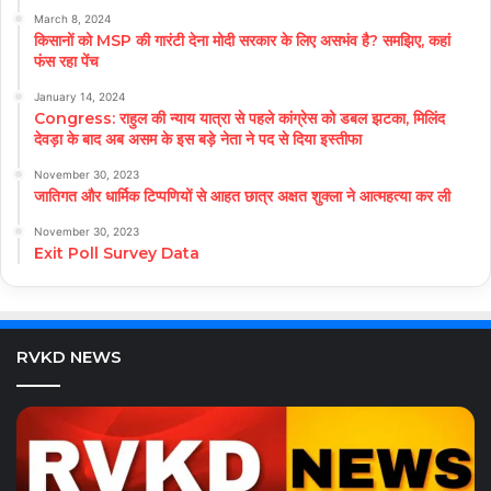
March 8, 2024
किसानों को MSP की गारंटी देना मोदी सरकार के लिए असभंव है? समझिए, कहां
फंस रहा पेंच
January 14, 2024
Congress: राहुल की न्याय यात्रा से पहले कांग्रेस को डबल झटका, मिलिंद
देवड़ा के बाद अब असम के इस बड़े नेता ने पद से दिया इस्तीफा
November 30, 2023
जातिगत और धार्मिक टिप्पणियों से आहत छात्र अक्षत शुक्ला ने आत्महत्या कर ली
November 30, 2023
Exit Poll Survey Data
RVKD NEWS