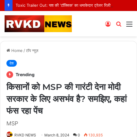
Toxic Trailer Out: यश की ‘टॉक्सिक’ का धमाकेदार ट्रेलर रिलीज, एक्शन और थ्रिल से भरपूर है रॉकी भाई का नया अवतार
Log
Searc
M
In
for
Home
/
टॉप न्यूज़
देश
Trending
किसानों को MSP की गारंटी देना मोदी
सरकार के लिए असभंव है? समझिए, कहां
फंस रहा पेंच
MSP
RVKD NEWS
March 8, 2024
0
130,935