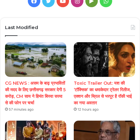
Facebook
Twitter
YouTube
Instagram
Google
WhatsApp
Play
Last Modified
CG NEWS : असम के बाढ़ प्रभावितों
Toxic Trailer Out: यश की
की मदद के लिए छत्तीसगढ़ सरकार देगी 5
‘टॉक्सिक’ का धमाकेदार ट्रेलर रिलीज,
करोड़, CM साय ने हिमंत बिस्वा सरमा
एक्शन और थ्रिल से भरपूर है रॉकी भाई
से की फोन पर चर्चा
का नया अवतार
57 minutes ago
12 hours ago