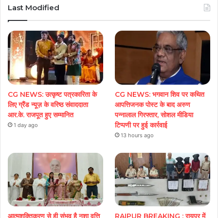
Last Modified
CG NEWS: उत्कृष्ट पत्रकारिता के
CG NEWS: भगवान शिव पर कथित
लिए ग्रैंड न्यूज़ के वरिष्ठ संवाददाता
आपत्तिजनक पोस्ट के बाद अरुण
आर.के. राजपूत हुए सम्मानित
पन्नालाल गिरफ्तार, सोशल मीडिया
टिप्पणी पर हुई कार्रवाई
1 day ago
13 hours ago
आत्मशक्तिकरण से ही संभव है नशा वृत्ति
RAIPUR BREAKING : रायपुर में