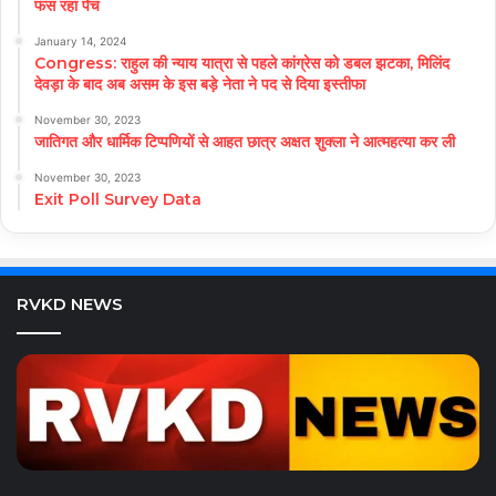
फंस रहा पेंच
January 14, 2024
Congress: राहुल की न्याय यात्रा से पहले कांग्रेस को डबल झटका, मिलिंद
देवड़ा के बाद अब असम के इस बड़े नेता ने पद से दिया इस्तीफा
November 30, 2023
जातिगत और धार्मिक टिप्पणियों से आहत छात्र अक्षत शुक्ला ने आत्महत्या कर ली
November 30, 2023
Exit Poll Survey Data
RVKD NEWS