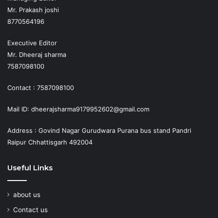
Mr. Prakash joshi
8770564196
Executive Editor
Mr. Dheeraj sharma
7587098100
Contact : 7587098100
Mail ID: dheerajsharma9179952602@gmail.com
Address : Govind Nagar Gurudwara Purana bus stand Pandri
Raipur Chhattisgarh 492004
Useful Links
about us
Contact us