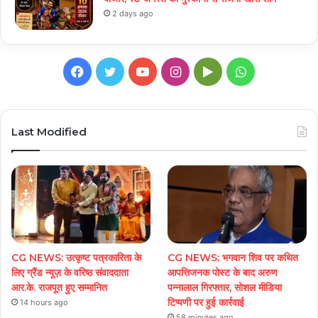
2 days ago
Facebook
Twitter
YouTube
Instagram
Google
WhatsApp
Play
Last Modified
CG NEWS: उत्कृष्ट पत्रकारिता के
CG NEWS: भगवान शिव पर कथित
लिए ग्रैंड न्यूज़ के वरिष्ठ संवाददाता
आपत्तिजनक पोस्ट के बाद अरुण
आर.के. राजपूत हुए सम्मानित
पन्नालाल गिरफ्तार, सोशल मीडिया
टिप्पणी पर हुई कार्रवाई
14 hours ago
58 minutes ago