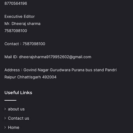
8770564196
Executive Editor
Mr. Dheeraj sharma
7587098100
Contact : 7587098100
Mail ID: dheerajsharma9179952602@gmail.com
Address : Govind Nagar Gurudwara Purana bus stand Pandri
Raipur Chhattisgarh 492004
Useful Links
about us
Contact us
Home