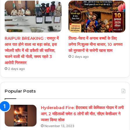
RAIPUR BREAKING : रायपुर में
तिल्दा-नेवरा में अनाथ बच्चों के लिए
आज रात होने वाला था बड़ा कांड, इस
लगेगा नि:शुल्क मीना बाजार, 10 अगस्त
ज्वेलरी शॉप में थी डकैती की साजिश,
को मुस्कानों से सजेगी खास शाम
चलने वाली थी गोली, समय रहते 3
2 days ago
आरोपी गिरफ्तार
2 days ago
Popular Posts
Hyderabad Fire: हैदराबाद की केमिकल गोदाम में लगी
आग, 2 महिलाओं समेत 6 लोगों की मौत, सीएम केसीआर ने
व्यक्त किया शोक
November 13, 2023