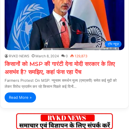
टॉप न्यूज़
RVKD NEWS
March 8, 2024
0
129,873
किसानों को MSP की गारंटी देना मोदी सरकार के लिए
असभंव है? समझिए, कहां फंस रहा पेंच
Farmers Protest On MSP: न्यूनतम समर्थन मूल्य (एमएसपी) समेत कई मुद्दों को
लेकर विरोध प्रदर्शन कर रहे किसान पिछले कई दिनों…
Read More »