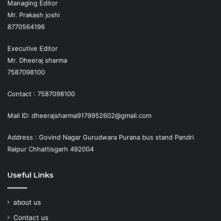
Managing Editor
Mr. Prakash joshi
8770564196
Executive Editor
Mr. Dheeraj sharma
7587098100
Contact : 7587098100
Mail ID: dheerajsharma9179952602@gmail.com
Address : Govind Nagar Gurudwara Purana bus stand Pandri
Raipur Chhattisgarh 492004
Useful Links
about us
Contact us