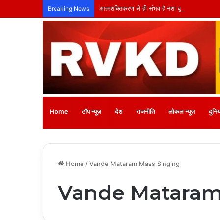
आत्मशक्तिकरण से ही संभव है नशा वृत्ति का स्थायी सम
Breaking News
Home
टॉप न्यूज़
देश
राजनीति
लोकल न्यूज़
दुनिय
Home
/
Vande Mataram Mass Singing
Vande Mataram