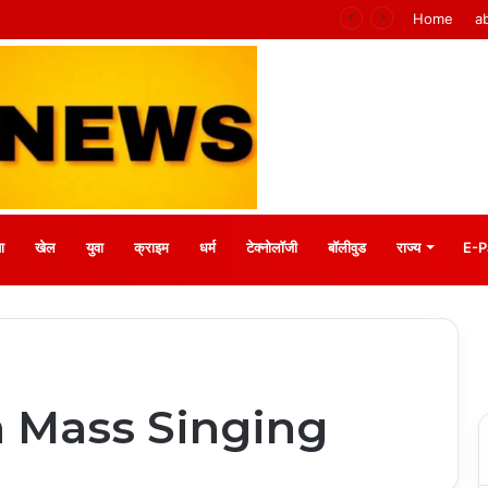
ाधान : बीके प्रियंका
Home
a
ा
खेल
युवा
क्राइम
धर्म
टेक्नोलॉजी
बॉलीवुड
राज्य
E-P
 Mass Singing