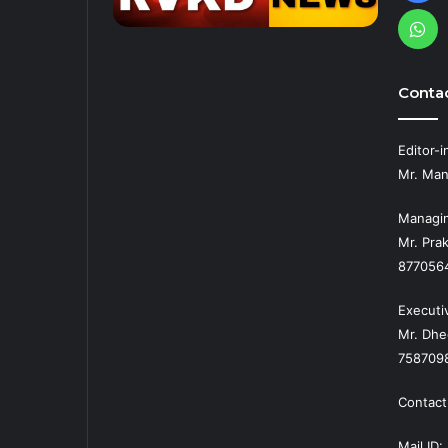
Wh
Contac
Editor-i
Mr. Man
Managin
Mr. Prak
877056
Executi
Mr. Dhe
758709
Contact
Mail ID: