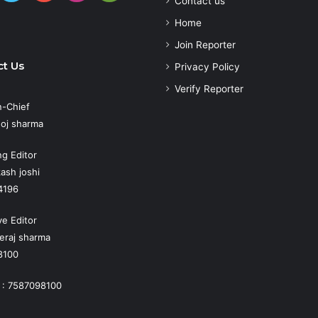
Contact us
Play
atsApp
Home
Join Reporter
t Us
Privacy Policy
Verify Reporter
n-Chief
oj sharma
g Editor
ash joshi
4196
ve Editor
eraj sharma
8100
 : 7587098100