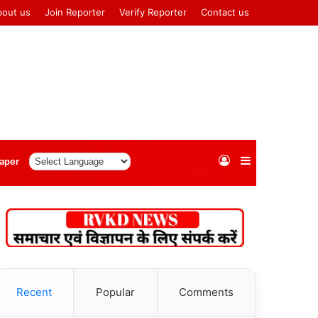
bout us
Join Reporter
Verify Reporter
Contact us
Log
Sidebar
aper
In
Recent
Popular
Comments