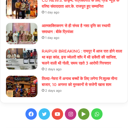
CG NEWS: उत्कृष्ट पत्रकारिता के लिए ग्रैंड न्यूज़ के
वरिष्ठ संवाददाता आर.के. राजपूत हुए सम्मानित
1 day ago
आत्मशक्तिकरण से ही संभव है नशा वृत्ति का स्थायी
समाधान : बीके प्रियंका
1 day ago
RAIPUR BREAKING : रायपुर में आज रात होने वाला
था बड़ा कांड, इस ज्वेलरी शॉप में थी डकैती की साजिश,
चलने वाली थी गोली, समय रहते 3 आरोपी गिरफ्तार
2 days ago
तिल्दा-नेवरा में अनाथ बच्चों के लिए लगेगा नि:शुल्क मीना
बाजार, 10 अगस्त को मुस्कानों से सजेगी खास शाम
2 days ago
Facebook
Twitter
YouTube
Instagram
Google
WhatsApp
Play