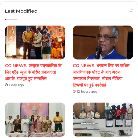
Last Modified
CG NEWS: उत्कृष्ट पत्रकारिता के
CG NEWS: भगवान शिव पर कथित
लिए ग्रैंड न्यूज़ के वरिष्ठ संवाददाता
आपत्तिजनक पोस्ट के बाद अरुण
आर.के. राजपूत हुए सम्मानित
पन्नालाल गिरफ्तार, सोशल मीडिया
टिप्पणी पर हुई कार्रवाई
1 day ago
12 hours ago