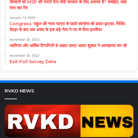
किसानों को MSP की गारंटी देना मोदी सरकार के लिए असभंव है? समझिए, कहां
फंस रहा पेंच
January 14, 2024
Congress: राहुल की न्याय यात्रा से पहले कांग्रेस को डबल झटका, मिलिंद
देवड़ा के बाद अब असम के इस बड़े नेता ने पद से दिया इस्तीफा
November 30, 2023
जातिगत और धार्मिक टिप्पणियों से आहत छात्र अक्षत शुक्ला ने आत्महत्या कर ली
November 30, 2023
Exit Poll Survey Data
RVKD NEWS