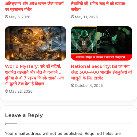
अतिक्रमण और अवैध खनन जैसे मामलों
तैयारियों की अमित शाह ने की व्यापक
पर प्रशासन गंभीर
समीक्षा
May 6, 2026
May 11, 2026
World Mystery: पारे की नदियां,
National Security: ISI का नया
श्रापित तहखाने और मौत के दरवाजे…
खेल: 300-400 भारतीय इंफ्लुएंसरों को
दुनिया के वो 7 रहस्य जिनके सामने आज
जासूसी के लिए टारगेट
भी घुटने टेक देता है विज्ञान
October 4, 2025
May 22, 2026
Leave a Reply
Your email address will not be published.
Required fields are