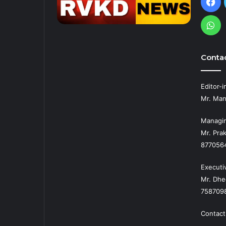
Fa
Wh
Contac
Editor-i
Mr. Man
Managin
Mr. Prak
877056
Executi
Mr. Dhe
758709
Contact