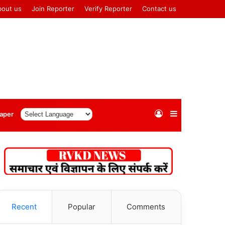
bout us
Join Reporter
Verify Reporter
Contact us
Log
Sidebar
aper
In
Recent
Popular
Comments