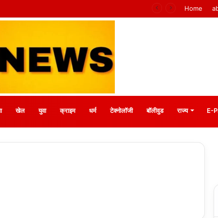
 मीना बाजार, 10 अगस्त को मुस्कानों से सजेगी खास शाम
Home
a
ा
खेल
युवा
क्राइम
धर्म
टेक्नोलॉजी
बॉलीवुड
राज्य
E-P