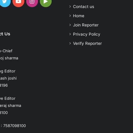
cebook
Twitter
YouTube
Instagram
Google
Contact us
Play
atsApp
Home
Join Reporter
t Us
Privacy Policy
Verify Reporter
n-Chief
oj sharma
g Editor
ash joshi
4196
ve Editor
eraj sharma
8100
 : 7587098100