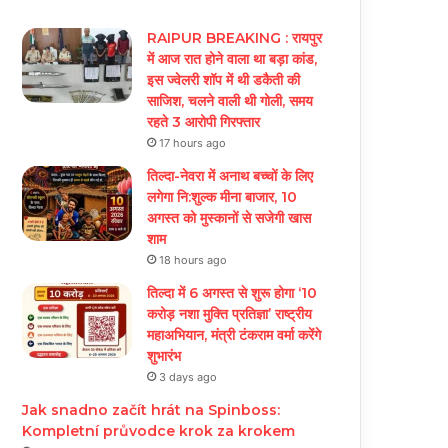
RAIPUR BREAKING : रायपुर
में आज रात होने वाला था बड़ा कांड,
इस ज्वेलरी शॉप में थी डकैती की
साजिश, चलने वाली थी गोली, समय
रहते 3 आरोपी गिरफ्तार
17 hours ago
तिल्दा-नेवरा में अनाथ बच्चों के लिए
लगेगा नि:शुल्क मीना बाजार, 10
अगस्त को मुस्कानों से सजेगी खास
शाम
18 hours ago
तिल्दा में 6 अगस्त से शुरू होगा ‘10
करोड़ नशा मुक्ति प्रतिज्ञा’ राष्ट्रीय
महाअभियान, मंत्री टंकराम वर्मा करेंगे
शुभारंभ
3 days ago
Jak snadno začít hrát na Spinboss:
Kompletní průvodce krok za krokem