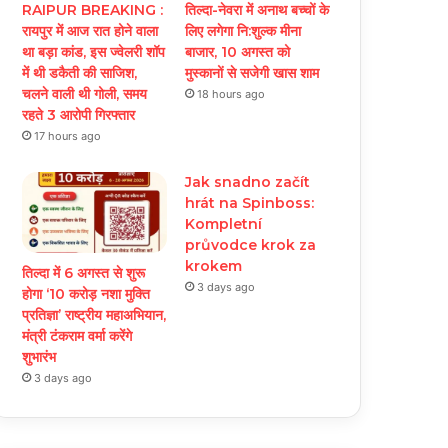
RAIPUR BREAKING :
तिल्दा-नेवरा में अनाथ बच्चों के
रायपुर में आज रात होने वाला
लिए लगेगा नि:शुल्क मीना
था बड़ा कांड, इस ज्वेलरी शॉप
बाजार, 10 अगस्त को
में थी डकैती की साजिश,
मुस्कानों से सजेगी खास शाम
चलने वाली थी गोली, समय
18 hours ago
रहते 3 आरोपी गिरफ्तार
17 hours ago
Jak snadno začít
hrát na Spinboss:
Kompletní
průvodce krok za
krokem
तिल्दा में 6 अगस्त से शुरू
3 days ago
होगा ‘10 करोड़ नशा मुक्ति
प्रतिज्ञा’ राष्ट्रीय महाअभियान,
मंत्री टंकराम वर्मा करेंगे
शुभारंभ
3 days ago