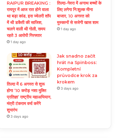
RAIPUR BREAKING :
तिल्दा-नेवरा में अनाथ बच्चों के
रायपुर में आज रात होने वाला
लिए लगेगा नि:शुल्क मीना
था बड़ा कांड, इस ज्वेलरी शॉप
बाजार, 10 अगस्त को
में थी डकैती की साजिश,
मुस्कानों से सजेगी खास शाम
चलने वाली थी गोली, समय
1 day ago
रहते 3 आरोपी गिरफ्तार
1 day ago
Jak snadno začít
hrát na Spinboss:
Kompletní
průvodce krok za
krokem
तिल्दा में 6 अगस्त से शुरू
3 days ago
होगा ‘10 करोड़ नशा मुक्ति
प्रतिज्ञा’ राष्ट्रीय महाअभियान,
मंत्री टंकराम वर्मा करेंगे
शुभारंभ
3 days ago