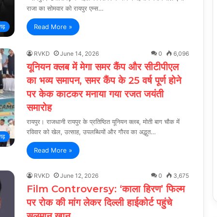
राजा का सोमवार को रायपुर एम्स…
Read More »
गढ़
RVKD
June 14, 2026
0
6,096
यूनियन क्लब में मेगा समर कैंप और सीटीपीएल
का भव्य समापन, समर कैंप के 25 वर्ष पूर्ण होने
पर केक काटकर मनाया गया रजत जयंती
समारोह
रायपुर। राजधानी रायपुर के प्रतिष्ठित यूनियन क्लब, मोती बाग चौक में
रविवार को खेल, उत्साह, उपलब्धियों और गौरव का अद्भुत…
गढ़
Read More »
RVKD
June 12, 2026
0
3,675
Film Controversy: ‘काला हिरण’ फिल्म
पर रोक की मांग लेकर दिल्ली हाईकोर्ट पहुंचे
सलमान खान