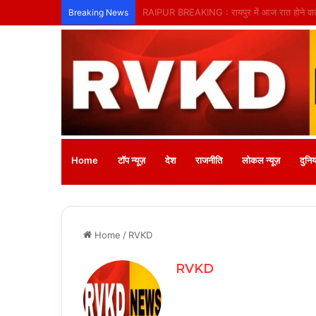
तिल्दा-नेवरा में अनाथ बच्चों के लिए लगेगा नि:शुल्क
Breaking News
Home
टॉप न्यूज़
देश
राजनीति
लोकल न्यूज़
दुनिय
Home
/
RVKD
RVKD