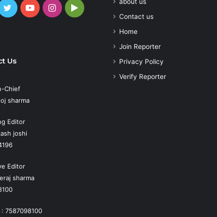
about us
cebook
Twitter
YouTube
Instagram
Google
Contact us
Play
atsApp
Home
Join Reporter
t Us
Privacy Policy
Verify Reporter
n-Chief
oj sharma
g Editor
ash joshi
4196
ve Editor
eraj sharma
8100
 : 7587098100