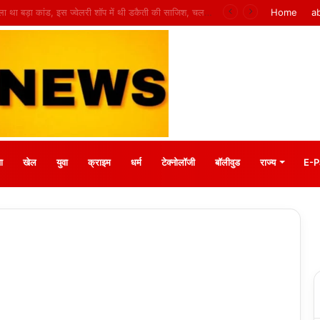
 मीना बाजार, 10 अगस्त को मुस्कानों से सजेगी खास शाम
Home
a
ा
खेल
युवा
क्राइम
धर्म
टेक्नोलॉजी
बॉलीवुड
राज्य
E-P