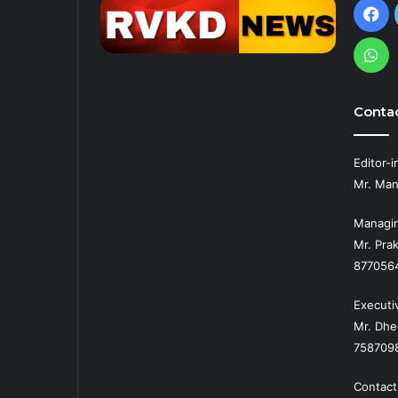
Fa
Wh
Contac
Editor-i
Mr. Man
Managin
Mr. Prak
877056
Executi
Mr. Dhe
758709
Contact