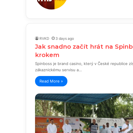
RVKD
3 days ago
Jak snadno začít hrát na Spin
krokem
Spinboss je brand casino, který v České republice zís
zákaznickému servisu a…
Read More »