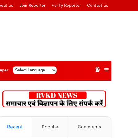
bout us
Join Reporter
Verify Reporter
Contact us
Log
Sidebar
aper
In
Recent
Popular
Comments