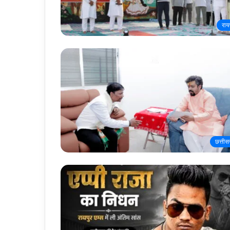
राय
छत्तीस