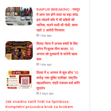
RAIPUR BREAKING : रायपुर
में आज रात होने वाला था बड़ा कांड,
इस ज्वेलरी शॉप में थी डकैती की
साजिश, चलने वाली थी गोली, समय
रहते 3 आरोपी गिरफ्तार
1 day ago
तिल्दा-नेवरा में अनाथ बच्चों के लिए
लगेगा नि:शुल्क मीना बाजार, 10
अगस्त को मुस्कानों से सजेगी खास
शाम
1 day ago
तिल्दा में 6 अगस्त से शुरू होगा ‘10
करोड़ नशा मुक्ति प्रतिज्ञा’ राष्ट्रीय
महाअभियान, मंत्री टंकराम वर्मा करेंगे
शुभारंभ
3 days ago
Jak snadno začít hrát na Spinboss:
Kompletní průvodce krok za krokem