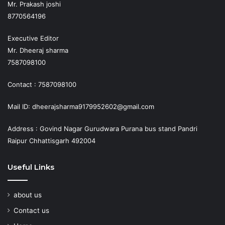
Mr. Prakash joshi
8770564196
Executive Editor
Mr. Dheeraj sharma
7587098100
Contact : 7587098100
Mail ID: dheerajsharma9179952602@gmail.com
Address : Govind Nagar Gurudwara Purana bus stand Pandri
Raipur Chhattisgarh 492004
Useful Links
about us
Contact us