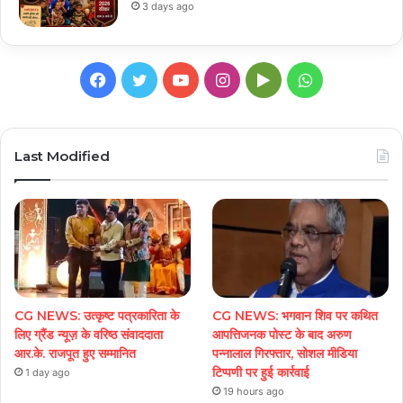
3 days ago
Facebook
Twitter
YouTube
Instagram
Google
WhatsApp
Play
Last Modified
CG NEWS: उत्कृष्ट पत्रकारिता के
CG NEWS: भगवान शिव पर कथित
लिए ग्रैंड न्यूज़ के वरिष्ठ संवाददाता
आपत्तिजनक पोस्ट के बाद अरुण
आर.के. राजपूत हुए सम्मानित
पन्नालाल गिरफ्तार, सोशल मीडिया
टिप्पणी पर हुई कार्रवाई
1 day ago
19 hours ago