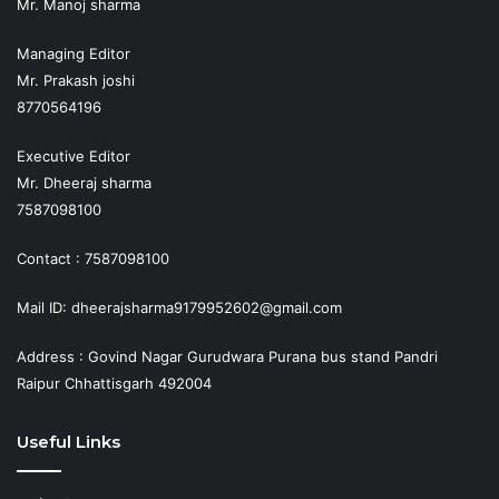
Mr. Manoj sharma
Managing Editor
Mr. Prakash joshi
8770564196
Executive Editor
Mr. Dheeraj sharma
7587098100
Contact : 7587098100
Mail ID: dheerajsharma9179952602@gmail.com
Address : Govind Nagar Gurudwara Purana bus stand Pandri
Raipur Chhattisgarh 492004
Useful Links