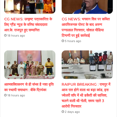
CG NEWS: उत्कृष्ट पत्रकारिता के
CG NEWS: भगवान शिव पर कथित
लिए ग्रैंड न्यूज़ के वरिष्ठ संवाददाता
आपत्तिजनक पोस्ट के बाद अरुण
आर.के. राजपूत हुए सम्मानित
पन्नालाल गिरफ्तार, सोशल मीडिया
टिप्पणी पर हुई कार्रवाई
18 hours ago
5 hours ago
आत्मशक्तिकरण से ही संभव है नशा वृत्ति
RAIPUR BREAKING : रायपुर में
का स्थायी समाधान : बीके प्रियंका
आज रात होने वाला था बड़ा कांड, इस
ज्वेलरी शॉप में थी डकैती की साजिश,
18 hours ago
चलने वाली थी गोली, समय रहते 3
आरोपी गिरफ्तार
2 days ago