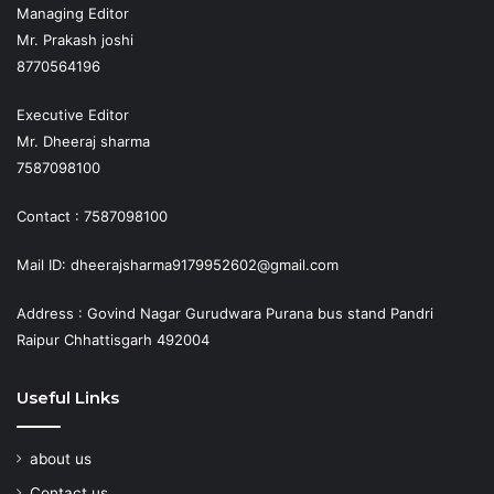
Managing Editor
Mr. Prakash joshi
8770564196
Executive Editor
Mr. Dheeraj sharma
7587098100
Contact : 7587098100
Mail ID: dheerajsharma9179952602@gmail.com
Address : Govind Nagar Gurudwara Purana bus stand Pandri
Raipur Chhattisgarh 492004
Useful Links
about us
Contact us