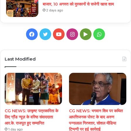
बाजार, 10 अगस्त को मुस्कानों से सजेगी खास शाम
2 days ago
Facebook
Twitter
YouTube
Instagram
Google
WhatsApp
Play
Last Modified
CG NEWS: उत्कृष्ट पत्रकारिता के
CG NEWS: भगवान शिव पर कथित
लिए ग्रैंड न्यूज़ के वरिष्ठ संवाददाता
आपत्तिजनक पोस्ट के बाद अरुण
आर.के. राजपूत हुए सम्मानित
पन्नालाल गिरफ्तार, सोशल मीडिया
टिप्पणी पर हुई कार्रवाई
1 day ago