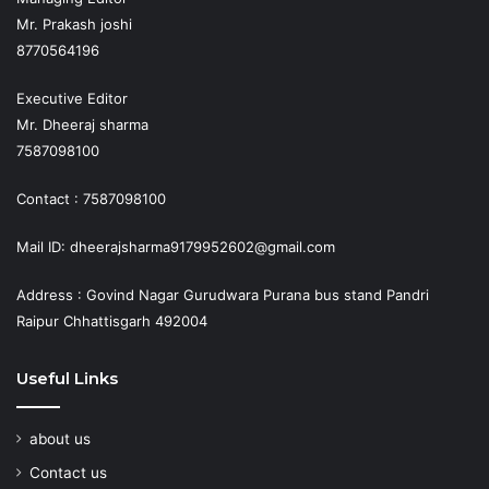
Mr. Prakash joshi
8770564196
Executive Editor
Mr. Dheeraj sharma
7587098100
Contact : 7587098100
Mail ID: dheerajsharma9179952602@gmail.com
Address : Govind Nagar Gurudwara Purana bus stand Pandri
Raipur Chhattisgarh 492004
Useful Links
about us
Contact us