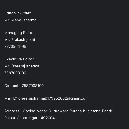
Editor-in-Chief
Mr. Manoj sharma
Managing Editor
Mr. Prakash joshi
8770564196
Executive Editor
Mr. Dheeraj sharma
7587098100
Contact : 7587098100
Mail ID: dheerajsharma9179952602@gmail.com
Address : Govind Nagar Gurudwara Purana bus stand Pandri
Raipur Chhattisgarh 492004