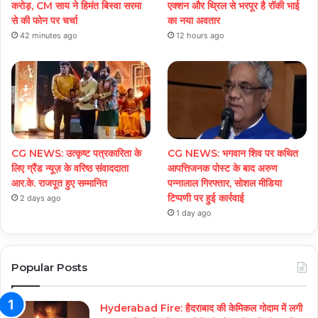
करोड़, CM साय ने हिमंत बिस्वा सरमा
एक्शन और थ्रिल से भरपूर है रॉकी भाई
से की फोन पर चर्चा
का नया अवतार
42 minutes ago
12 hours ago
CG NEWS: उत्कृष्ट पत्रकारिता के
CG NEWS: भगवान शिव पर कथित
लिए ग्रैंड न्यूज़ के वरिष्ठ संवाददाता
आपत्तिजनक पोस्ट के बाद अरुण
आर.के. राजपूत हुए सम्मानित
पन्नालाल गिरफ्तार, सोशल मीडिया
टिप्पणी पर हुई कार्रवाई
2 days ago
1 day ago
Popular Posts
Hyderabad Fire: हैदराबाद की केमिकल गोदाम में लगी