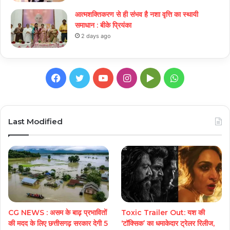
आत्मशक्तिकरण से ही संभव है नशा वृत्ति का स्थायी
समाधान : बीके प्रियंका
2 days ago
Facebook
Twitter
YouTube
Instagram
Google
WhatsApp
Play
Last Modified
CG NEWS : असम के बाढ़ प्रभावितों
Toxic Trailer Out: यश की
की मदद के लिए छत्तीसगढ़ सरकार देगी 5
‘टॉक्सिक’ का धमाकेदार ट्रेलर रिलीज,