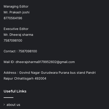
Managing Editor
Mr. Prakash joshi
8770564196
Executive Editor
Mr. Dheeraj sharma
7587098100
Contact : 7587098100
Mail ID: dheerajsharma9179952602@gmail.com
Address : Govind Nagar Gurudwara Purana bus stand Pandri
Raipur Chhattisgarh 492004
Useful Links
about us