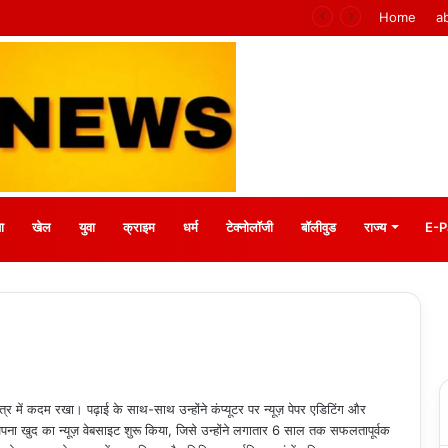
mpletní průvodce krok za krokem
Home
a
ा
खेल
युवा
क्राइम
धर्म
टेक्नोलॉजी
बॉलीवुड
राज्य
E-P
ेत्र में कदम रखा। पढ़ाई के साथ-साथ उन्होंने कंप्यूटर पर न्यूज़ पेपर एडिटिंग और
अपना खुद का न्यूज़ वेबसाइट शुरू किया, जिसे उन्होंने लगातार 6 साल तक सफलतापूर्वक