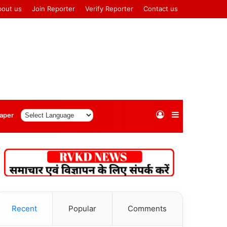
bout us
Join Reporter
Verify Reporter
Contact us
Log
Sidebar
aper
In
Recent
Popular
Comments