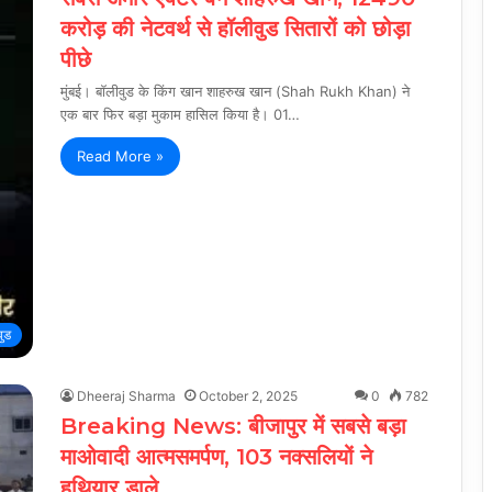
करोड़ की नेटवर्थ से हॉलीवुड सितारों को छोड़ा
पीछे
मुंबई। बॉलीवुड के किंग खान शाहरुख खान (Shah Rukh Khan) ने
एक बार फिर बड़ा मुकाम हासिल किया है। 01…
Read More »
वुड
Dheeraj Sharma
October 2, 2025
0
782
Breaking News: बीजापुर में सबसे बड़ा
माओवादी आत्मसमर्पण, 103 नक्सलियों ने
हथियार डाले