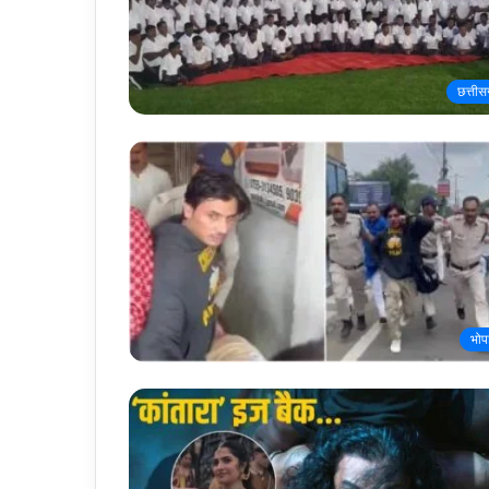
छत्तीस
भोप