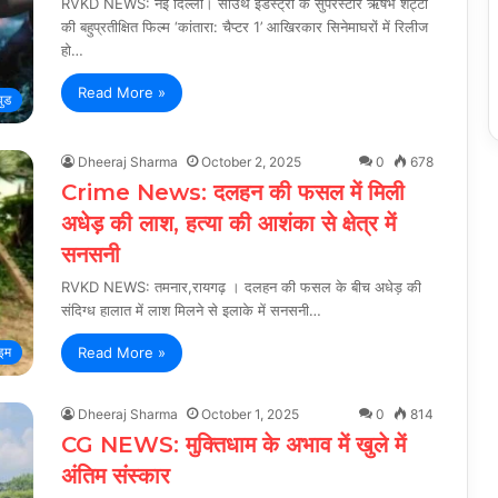
RVKD NEWS: नई दिल्ली। साउथ इंडस्ट्री के सुपरस्टार ऋषभ शेट्टी
की बहुप्रतीक्षित फिल्म ‘कांतारा: चैप्टर 1’ आखिरकार सिनेमाघरों में रिलीज
हो…
Read More »
वुड
Dheeraj Sharma
October 2, 2025
0
678
Crime News: दलहन की फसल में मिली
अधेड़ की लाश, हत्या की आशंका से क्षेत्र में
सनसनी
RVKD NEWS: तमनार,रायगढ़ । दलहन की फसल के बीच अधेड़ की
संदिग्ध हालात में लाश मिलने से इलाके में सनसनी…
Read More »
ाइम
Dheeraj Sharma
October 1, 2025
0
814
CG NEWS: मुक्तिधाम के अभाव में खुले में
अंतिम संस्कार