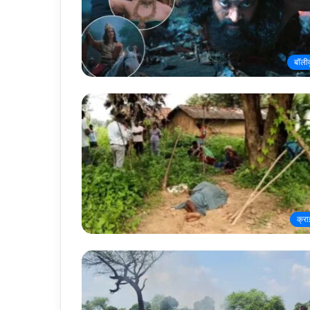
बॉली
क्र