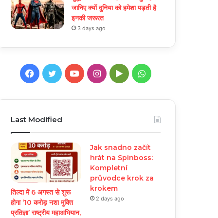
जानिए क्यों दुनिया को हमेशा पड़ती है
इनकी जरूरत
3 days ago
Facebook
Twitter
YouTube
Instagram
Google
WhatsApp
Play
Last Modified
Jak snadno začít
hrát na Spinboss:
Kompletní
průvodce krok za
krokem
तिल्दा में 6 अगस्त से शुरू
2 days ago
होगा ‘10 करोड़ नशा मुक्ति
प्रतिज्ञा’ राष्ट्रीय महाअभियान,