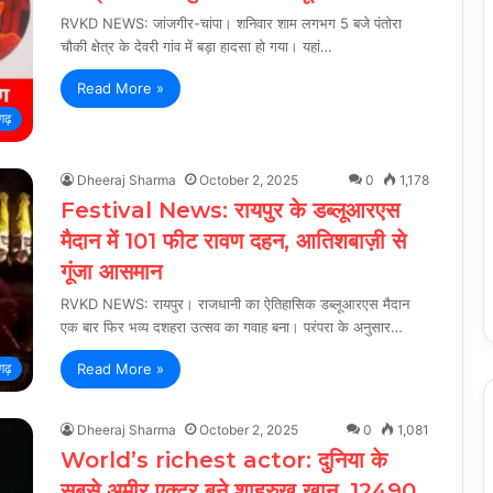
RVKD NEWS: जांजगीर-चांपा। शनिवार शाम लगभग 5 बजे पंतोरा
चौकी क्षेत्र के देवरी गांव में बड़ा हादसा हो गया। यहां…
Read More »
गढ़
Dheeraj Sharma
October 2, 2025
0
1,178
Festival News: रायपुर के डब्लूआरएस
मैदान में 101 फीट रावण दहन, आतिशबाज़ी से
गूंजा आसमान
RVKD NEWS: रायपुर। राजधानी का ऐतिहासिक डब्लूआरएस मैदान
एक बार फिर भव्य दशहरा उत्सव का गवाह बना। परंपरा के अनुसार…
Read More »
गढ़
Dheeraj Sharma
October 2, 2025
0
1,081
World’s richest actor: दुनिया के
सबसे अमीर एक्टर बने शाहरुख खान, 12490