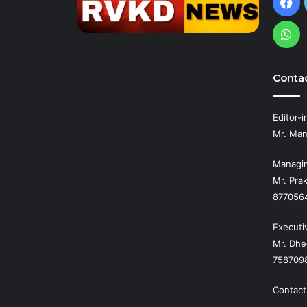
Fa
Wh
Contac
Editor-i
Mr. Man
Managin
Mr. Prak
877056
Executi
Mr. Dhe
758709
Contact