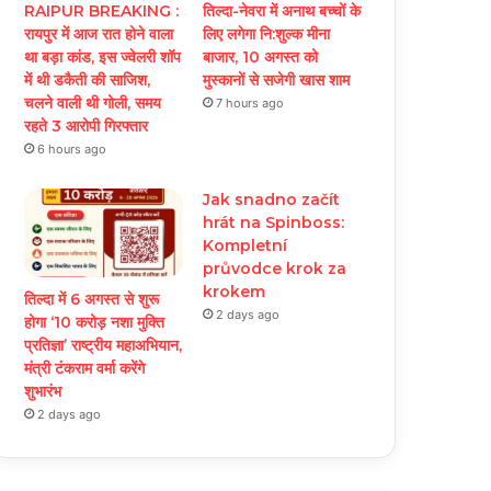
RAIPUR BREAKING :
तिल्दा-नेवरा में अनाथ बच्चों के
रायपुर में आज रात होने वाला
लिए लगेगा नि:शुल्क मीना
था बड़ा कांड, इस ज्वेलरी शॉप
बाजार, 10 अगस्त को
में थी डकैती की साजिश,
मुस्कानों से सजेगी खास शाम
चलने वाली थी गोली, समय
7 hours ago
रहते 3 आरोपी गिरफ्तार
6 hours ago
Jak snadno začít
hrát na Spinboss:
Kompletní
průvodce krok za
krokem
तिल्दा में 6 अगस्त से शुरू
2 days ago
होगा ‘10 करोड़ नशा मुक्ति
प्रतिज्ञा’ राष्ट्रीय महाअभियान,
मंत्री टंकराम वर्मा करेंगे
शुभारंभ
2 days ago