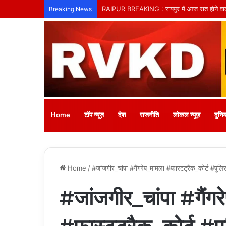
तिल्दा-नेवरा में अनाथ बच्चों के लिए लगेगा नि:शुल्क
Breaking News
Home
टॉप न्यूज़
देश
राजनीति
लोकल न्यूज़
दुनिय
Home
/
#जांजगीर_चांपा #गैंगरेप_मामला #फास्टट्रैक_कोर्ट #पुलिस
#जांजगीर_चांपा #गैंग