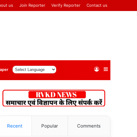
bout us
Join Reporter
Verify Reporter
Contact us
Log
Sidebar
aper
In
Recent
Popular
Comments