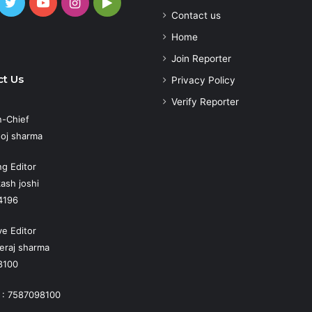
cebook
Twitter
YouTube
Instagram
Google
Contact us
Play
atsApp
Home
Join Reporter
t Us
Privacy Policy
Verify Reporter
n-Chief
oj sharma
g Editor
ash joshi
4196
ve Editor
eraj sharma
8100
 : 7587098100