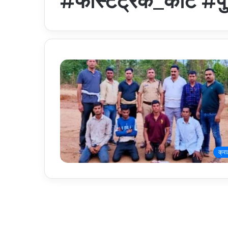
#फास्टट्रैक_कोर्ट #पु
क्र