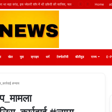
 मीना बाजार, 10 अगस्त को मुस्कानों से सजेगी खास शाम
Home
a
ा
खेल
युवा
क्राइम
धर्म
टेक्नोलॉजी
बॉलीवुड
राज्य
E-P
_कार्रवाई #न्याय
रेप_मामला