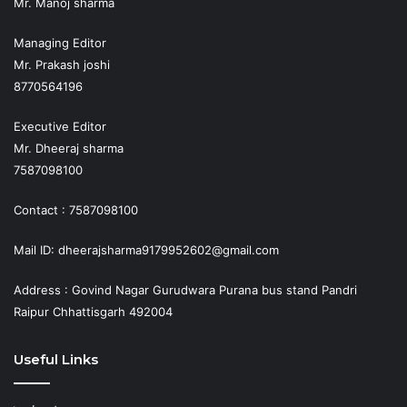
Mr. Manoj sharma
Managing Editor
Mr. Prakash joshi
8770564196
Executive Editor
Mr. Dheeraj sharma
7587098100
Contact : 7587098100
Mail ID: dheerajsharma9179952602@gmail.com
Address : Govind Nagar Gurudwara Purana bus stand Pandri
Raipur Chhattisgarh 492004
Useful Links