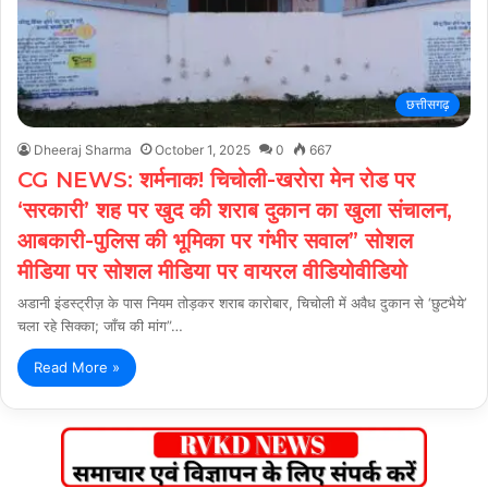
छत्तीसगढ़
Dheeraj Sharma
October 1, 2025
0
667
CG NEWS: शर्मनाक! चिचोली-खरोरा मेन रोड पर
‘सरकारी’ शह पर खुद की शराब दुकान का खुला संचालन,
आबकारी-पुलिस की भूमिका पर गंभीर सवाल” सोशल
मीडिया पर सोशल मीडिया पर वायरल वीडियोवीडियो
अडानी इंडस्ट्रीज़ के पास नियम तोड़कर शराब कारोबार, चिचोली में अवैध दुकान से ‘छुटभैये’
चला रहे सिक्का; जाँच की मांग”…
Read More »