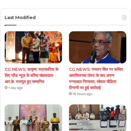
Play
Last Modified
CG NEWS: उत्कृष्ट पत्रकारिता के
CG NEWS: भगवान शिव पर कथित
लिए ग्रैंड न्यूज़ के वरिष्ठ संवाददाता
आपत्तिजनक पोस्ट के बाद अरुण
आर.के. राजपूत हुए सम्मानित
पन्नालाल गिरफ्तार, सोशल मीडिया
टिप्पणी पर हुई कार्रवाई
1 day ago
16 hours ago