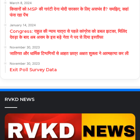
March 8, 2024
किसानों को MSP की गारंटी देना मोदी सरकार के लिए असभंव है? समझिए, कहां
फंस रहा पेंच
January 14, 2024
Congress: राहुल की न्याय यात्रा से पहले कांग्रेस को डबल झटका, मिलिंद
देवड़ा के बाद अब असम के इस बड़े नेता ने पद से दिया इस्तीफा
November 30, 2023
जातिगत और धार्मिक टिप्पणियों से आहत छात्र अक्षत शुक्ला ने आत्महत्या कर ली
November 30, 2023
Exit Poll Survey Data
RVKD NEWS