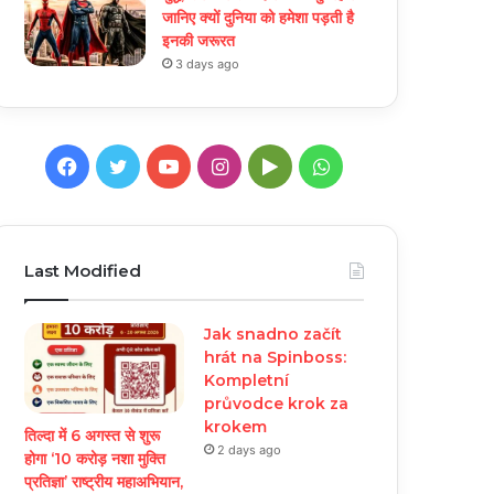
जानिए क्यों दुनिया को हमेशा पड़ती है
इनकी जरूरत
3 days ago
Facebook
Twitter
YouTube
Instagram
Google
WhatsApp
Play
Last Modified
Jak snadno začít
hrát na Spinboss:
Kompletní
průvodce krok za
krokem
तिल्दा में 6 अगस्त से शुरू
2 days ago
होगा ‘10 करोड़ नशा मुक्ति
प्रतिज्ञा’ राष्ट्रीय महाअभियान,