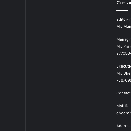
Contac
Editor-i
Mr. Man
Managin
Mr. Prak
877056
Executi
Mr. Dhe
758709
Contact
Mail ID:
dheera
Address