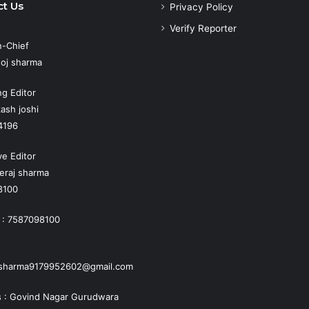
t Us
Privacy Policy
Verify Reporter
n-Chief
oj sharma
g Editor
ash joshi
4196
ve Editor
eraj sharma
8100
 : 7587098100
jsharma9179952602@gmail.com
 : Govind Nagar Gurudwara