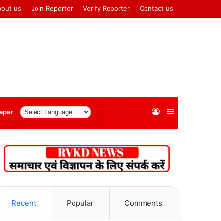
bout us
Join Reporter
Verify Reporter
Contact us
Log
Sidebar
aper
In
Recent
Popular
Comments