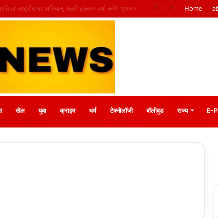
mpletní průvodce krok za krokem
Home
a
ा
खेल
युवा
क्राइम
धर्म
टेक्नोलॉजी
बॉलीवुड
राज्य
E-P