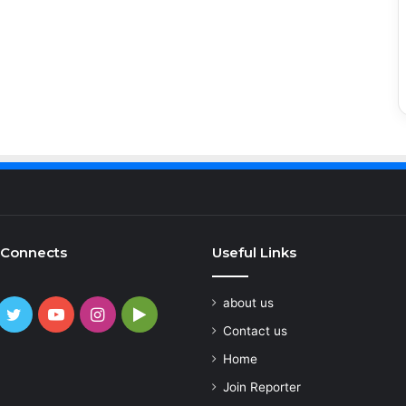
 Connects
Useful Links
about us
cebook
Twitter
YouTube
Instagram
Google
Contact us
Play
atsApp
Home
Join Reporter