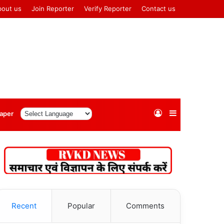
bout us
Join Reporter
Verify Reporter
Contact us
Log
Sidebar
aper
In
Recent
Popular
Comments