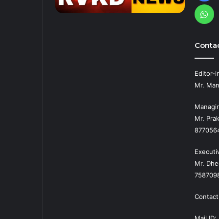
Wh
Contac
Editor-i
Mr. Man
Managin
Mr. Prak
877056
Executi
Mr. Dhe
758709
Contact
Mail ID: