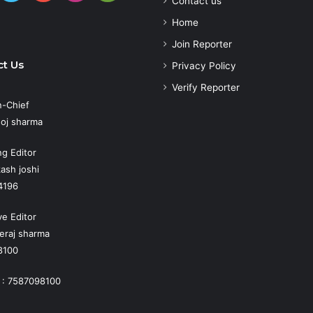
Contact us
Play
atsApp
Home
Join Reporter
t Us
Privacy Policy
Verify Reporter
n-Chief
oj sharma
g Editor
ash joshi
4196
ve Editor
eraj sharma
8100
 : 7587098100