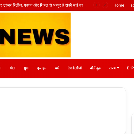
CG NEWS: भगवान शिव पर कथित आपत्तिजनक पोस्ट के बाद अरुण पन्नालाल गिरफ्तार, सोशल मीडिया टिप्पणी पर हुई कार्रवाई
Home
a
ा
खेल
युवा
क्राइम
धर्म
टेक्नोलॉजी
बॉलीवुड
राज्य
E-P