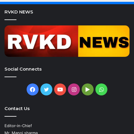
RVKD NEWS
Social Connects
Facebook
Twitter
YouTube
Instagram
Google
WhatsApp
Play
Contact Us
Editor-in-Chief
Mr. Manoj sharma