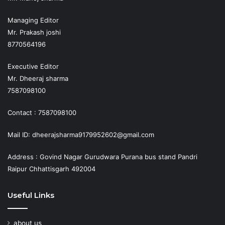
Managing Editor
Mr. Prakash joshi
8770564196
Executive Editor
Mr. Dheeraj sharma
7587098100
Contact : 7587098100
Mail ID: dheerajsharma9179952602@gmail.com
Address : Govind Nagar Gurudwara Purana bus stand Pandri
Raipur Chhattisgarh 492004
Useful Links
about us