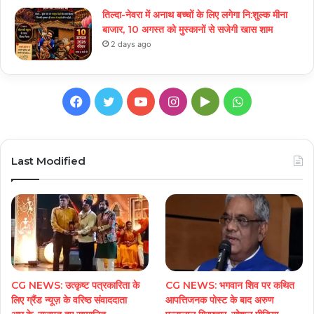
तिल्दा-नेवरा में अनाथ बच्चों के लिए लगेगा नि:शुल्क मीना
बाजार, 10 अगस्त को मुस्कानों से सजेगी खास शाम
2 days ago
Facebook
Twitter
YouTube
Instagram
Google
WhatsApp
Play
Last Modified
CG NEWS: उत्कृष्ट पत्रकारिता के
CG NEWS: भगवान शिव पर कथित
लिए ग्रैंड न्यूज़ के वरिष्ठ संवाददाता
आपत्तिजनक पोस्ट के बाद अरुण