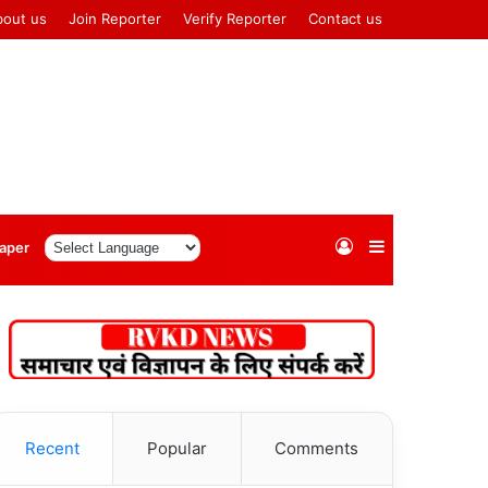
bout us
Join Reporter
Verify Reporter
Contact us
Log
Sidebar
aper
In
Recent
Popular
Comments