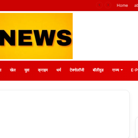
ाधान : बीके प्रियंका
Home
a
ा
खेल
युवा
क्राइम
धर्म
टेक्नोलॉजी
बॉलीवुड
राज्य
E-P