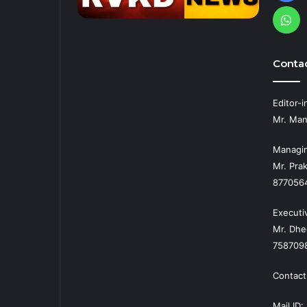
Wh
Contac
Editor-i
Mr. Man
Managin
Mr. Prak
877056
Executi
Mr. Dhe
758709
Contact
Mail ID: