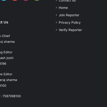
Contact us
Play
atsApp
Home
Join Reporter
t Us
Privacy Policy
Verify Reporter
n-Chief
oj sharma
g Editor
ash joshi
4196
ve Editor
eraj sharma
8100
 : 7587098100