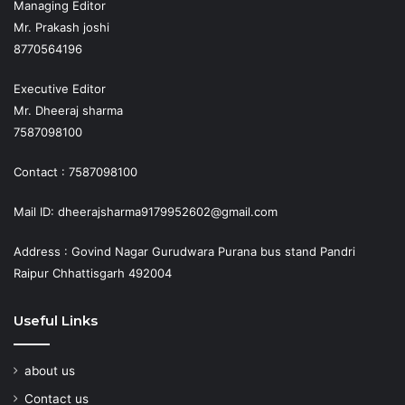
Managing Editor
Mr. Prakash joshi
8770564196
Executive Editor
Mr. Dheeraj sharma
7587098100
Contact : 7587098100
Mail ID: dheerajsharma9179952602@gmail.com
Address : Govind Nagar Gurudwara Purana bus stand Pandri
Raipur Chhattisgarh 492004
Useful Links
about us
Contact us