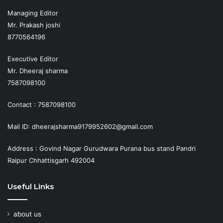
Managing Editor
Mr. Prakash joshi
8770564196
Executive Editor
Mr. Dheeraj sharma
7587098100
Contact : 7587098100
Mail ID: dheerajsharma9179952602@gmail.com
Address : Govind Nagar Gurudwara Purana bus stand Pandri
Raipur Chhattisgarh 492004
Useful Links
about us