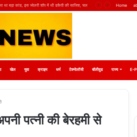
 मीना बाजार, 10 अगस्त को मुस्कानों से सजेगी खास शाम
Home
a
ा
खेल
युवा
क्राइम
धर्म
टेक्नोलॉजी
बॉलीवुड
राज्य
E-P
दी
 अपनी पत्नी की बेरहमी से