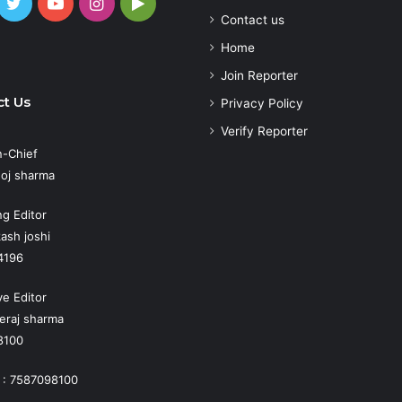
cebook
Twitter
YouTube
Instagram
Google
Contact us
Play
atsApp
Home
Join Reporter
t Us
Privacy Policy
Verify Reporter
n-Chief
oj sharma
g Editor
ash joshi
4196
ve Editor
eraj sharma
8100
 : 7587098100