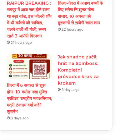
RAIPUR BREAKING :
तिल्दा-नेवरा में अनाथ बच्चों के
रायपुर में आज रात होने वाला
लिए लगेगा नि:शुल्क मीना
था बड़ा कांड, इस ज्वेलरी शॉप
बाजार, 10 अगस्त को
में थी डकैती की साजिश,
मुस्कानों से सजेगी खास शाम
चलने वाली थी गोली, समय
22 hours ago
रहते 3 आरोपी गिरफ्तार
21 hours ago
Jak snadno začít
hrát na Spinboss:
Kompletní
průvodce krok za
krokem
तिल्दा में 6 अगस्त से शुरू
3 days ago
होगा ‘10 करोड़ नशा मुक्ति
प्रतिज्ञा’ राष्ट्रीय महाअभियान,
मंत्री टंकराम वर्मा करेंगे
शुभारंभ
3 days ago