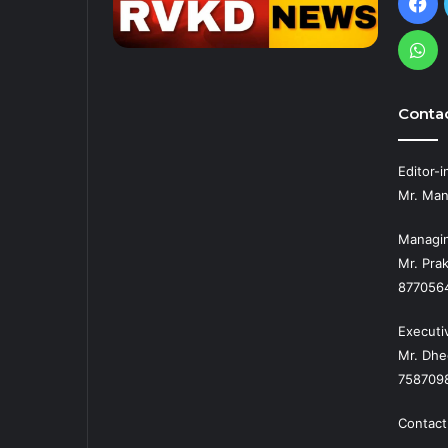
Fa
Wh
Contac
Editor-i
Mr. Man
Managin
Mr. Prak
877056
Executi
Mr. Dhe
758709
Contact