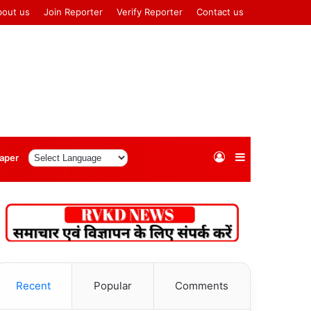
bout us
Join Reporter
Verify Reporter
Contact us
Log
Sidebar
aper
In
Recent
Popular
Comments