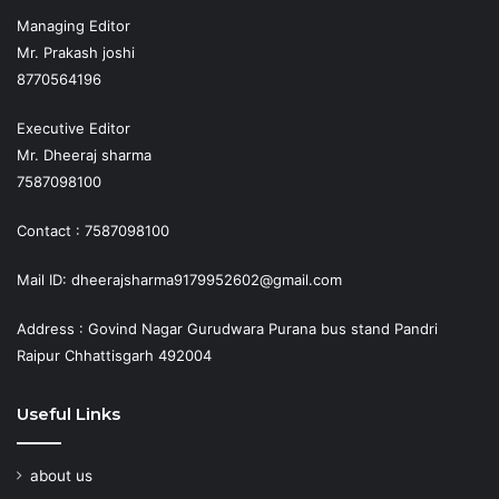
Managing Editor
Mr. Prakash joshi
8770564196
Executive Editor
Mr. Dheeraj sharma
7587098100
Contact : 7587098100
Mail ID: dheerajsharma9179952602@gmail.com
Address : Govind Nagar Gurudwara Purana bus stand Pandri
Raipur Chhattisgarh 492004
Useful Links
about us