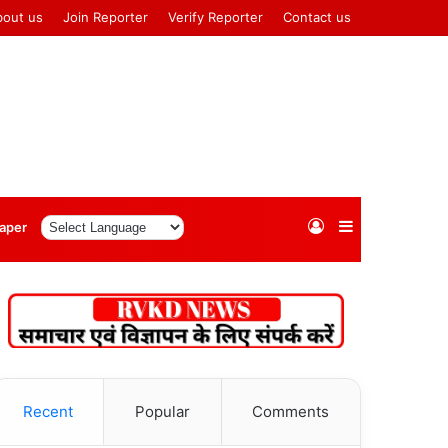
bout us
Join Reporter
Verify Reporter
Contact us
Log
Sidebar
aper
In
Recent
Popular
Comments