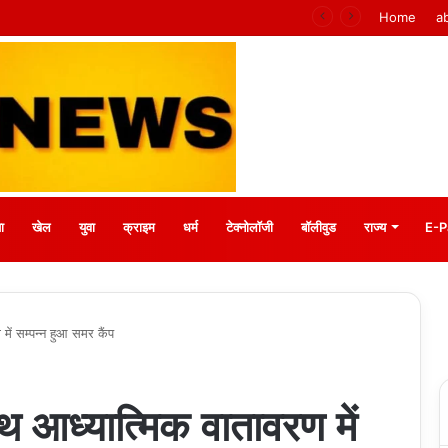
CG NEWS: भगवान शिव पर कथित आपत्तिजनक पोस्ट के बाद अरुण पन्नालाल गिरफ्तार, सोशल मीडिया टिप्पणी पर हुई कार्रवाई
Home
a
ा
खेल
युवा
क्राइम
धर्म
टेक्नोलॉजी
बॉलीवुड
राज्य
E-P
में सम्पन्न हुआ समर कैंप
ाथ आध्यात्मिक वातावरण में