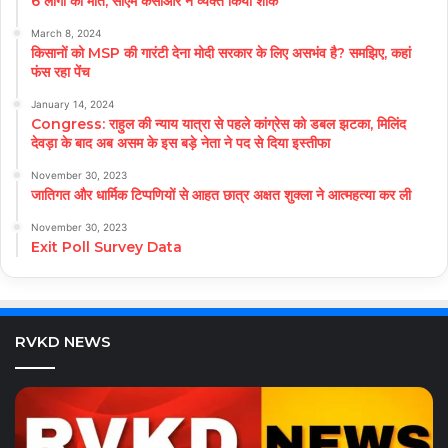
6 लोगों की मौत, सीएम केसीआर ने व्यक्त किया शोक
March 8, 2024
किसानों को MSP की गारंटी देना मोदी सरकार के लिए असभंव है? समझिए, कहां
फंस रहा पेंच
January 14, 2024
Congress: राहुल की न्याय यात्रा से पहले कांग्रेस को डबल झटका, मिलिंद
देवड़ा के बाद अब असम के इस बड़े नेता ने पद से दिया इस्तीफा
November 30, 2023
जातिगत और धार्मिक टिप्पणियों से आहत छात्र अक्षत शुक्ला ने आत्महत्या कर ली
November 30, 2023
Exit Poll Survey Data
RVKD NEWS