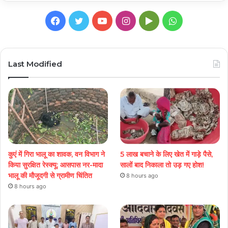
Facebook
Twitter
YouTube
Instagram
Google
WhatsApp
Play
Last Modified
कुएं में गिरा भालू का शावक, वन विभाग ने
5 लाख बचाने के लिए खेत में गाड़े पैसे,
किया सुरक्षित रेस्क्यू; आसपास नर-मादा
सालों बाद निकाला तो उड़ गए होश!
भालू की मौजूदगी से ग्रामीण चिंतित
8 hours ago
8 hours ago