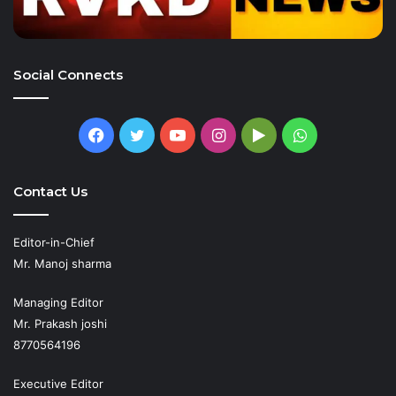
Social Connects
Facebook
Twitter
YouTube
Instagram
Google
WhatsApp
Play
Contact Us
Editor-in-Chief
Mr. Manoj sharma
Managing Editor
Mr. Prakash joshi
8770564196
Executive Editor