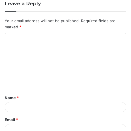
Leave a Reply
Your email address will not be published.
Required fields are
marked
*
C
o
m
m
e
n
t
Name
*
*
Email
*