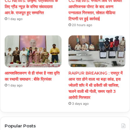
CG NEWS: उत्कृष्ट पत्रकारिता के
CG NEWS: भगवान शिव पर कथित
लिए ग्रैंड न्यूज़ के वरिष्ठ संवाददाता
आपत्तिजनक पोस्ट के बाद अरुण
आर.के. राजपूत हुए सम्मानित
पन्नालाल गिरफ्तार, सोशल मीडिया
टिप्पणी पर हुई कार्रवाई
1 day ago
20 hours ago
आत्मशक्तिकरण से ही संभव है नशा वृत्ति
RAIPUR BREAKING : रायपुर में
का स्थायी समाधान : बीके प्रियंका
आज रात होने वाला था बड़ा कांड, इस
ज्वेलरी शॉप में थी डकैती की साजिश,
1 day ago
चलने वाली थी गोली, समय रहते 3
आरोपी गिरफ्तार
3 days ago
Popular Posts