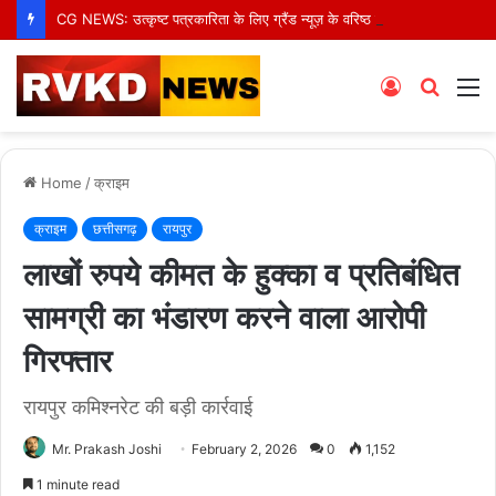
CG NEWS: उत्कृष्ट पत्रकारिता के लिए ग्रैंड न्यूज़ के वरिष्ठ संवाददाता आर.के. राजपूत हुए सम्मानित
Log
Searc
M
In
for
Home
/
क्राइम
क्राइम
छत्तीसगढ़
रायपुर
लाखों रुपये कीमत के हुक्का व प्रतिबंधित
सामग्री का भंडारण करने वाला आरोपी
गिरफ्तार
रायपुर कमिश्नरेट की बड़ी कार्रवाई
Mr. Prakash Joshi
February 2, 2026
0
1,152
1 minute read