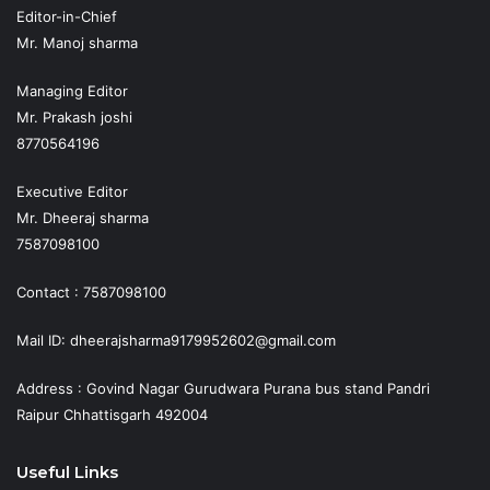
Editor-in-Chief
Mr. Manoj sharma
Managing Editor
Mr. Prakash joshi
8770564196
Executive Editor
Mr. Dheeraj sharma
7587098100
Contact : 7587098100
Mail ID: dheerajsharma9179952602@gmail.com
Address : Govind Nagar Gurudwara Purana bus stand Pandri
Raipur Chhattisgarh 492004
Useful Links