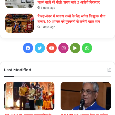
चलने वाली थी गोली, समय रहते 3 आरोपी गिरफ्तार
3 days ago
तिल्दा-नेवरा में अनाथ बच्चों के लिए लगेगा नि:शुल्क मीना
बाजार, 10 अगस्त को मुस्कानों से सजेगी खास शाम
3 days ago
Facebook
Twitter
YouTube
Instagram
Google
WhatsApp
Play
Last Modified