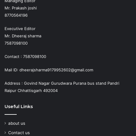
Managing Editor
Mr. Prakash joshi
8770564196
Executive Editor
Mr. Dheeraj sharma
7587098100
Contact : 7587098100
Mail ID: dheerajsharma9179952602@gmail.com
Address : Govind Nagar Gurudwara Purana bus stand Pandri
Raipur Chhattisgarh 492004
Useful Links
about us
Contact us