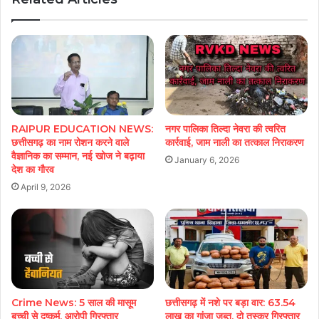
RAIPUR EDUCATION NEWS:
नगर पालिका तिल्दा नेवरा की त्वरित
छत्तीसगढ़ का नाम रोशन करने वाले
कार्रवाई, जाम नाली का तत्काल निराकरण
वैज्ञानिक का सम्मान, नई खोज ने बढ़ाया
January 6, 2026
देश का गौरव
April 9, 2026
Crime News: 5 साल की मासूम
छत्तीसगढ़ में नशे पर बड़ा वार: 63.54
बच्ची से दुष्कर्म, आरोपी गिरफ्तार
लाख का गांजा जब्त, दो तस्कर गिरफ्तार