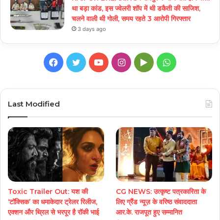
था बड़ा कांड, इस ज्वेलरी शॉप में थी डकैती की साजिश,
चलने वाली थी गोली, समय रहते 3 आरोपी गिरफ्तार
3 days ago
Facebook
Twitter
YouTube
Instagram
Google
WhatsApp
Play
Last Modified
Toxic Trailer Out: यश की
CG NEWS: उत्कृष्ट पत्रकारिता के
‘टॉक्सिक’ का धमाकेदार ट्रेलर रिलीज,
लिए ग्रैंड न्यूज़ के वरिष्ठ संवाददाता
एक्शन और थ्रिल से भरपूर है रॉकी भाई
आर.के. राजपूत हुए सम्मानित