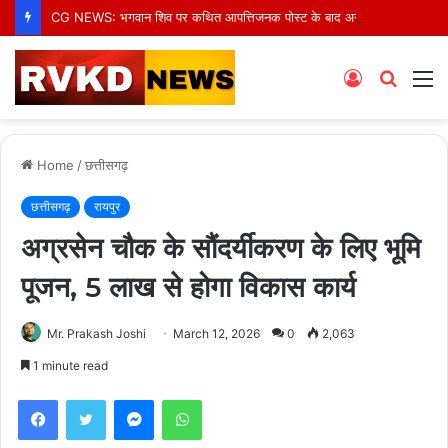
CG NEWS: भगवान शिव पर कथित आपत्तिजनक पोस्ट के बाद अरुण पन्नालाल गिरफ्तार, सोशल मीडिया टिप्पणी पर हुई कार्रवाई
Log
Searc
M
In
for
Home
/
छत्तीसगढ़
छत्तीसगढ़
रायपुर
अग्रसेन चौक के सौंदर्यीकरण के लिए भूमि
पूजन, 5 लाख से होगा विकास कार्य
Mr. Prakash Joshi
March 12, 2026
0
2,063
1 minute read
Facebook
Twitter
Messenger
WhatsApp