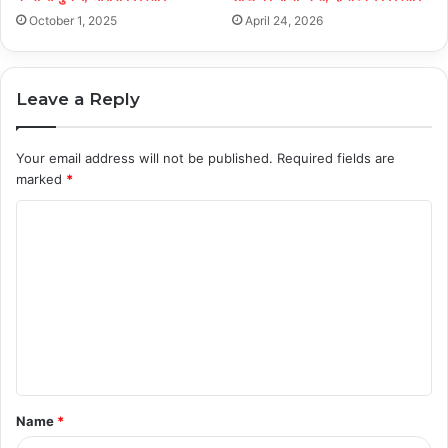
October 1, 2025
April 24, 2026
Leave a Reply
Your email address will not be published.
Required fields are
marked
*
C
o
m
m
e
n
t
Name
*
*