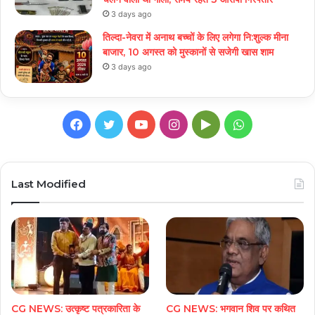
3 days ago
तिल्दा-नेवरा में अनाथ बच्चों के लिए लगेगा नि:शुल्क मीना
बाजार, 10 अगस्त को मुस्कानों से सजेगी खास शाम
3 days ago
Facebook
Twitter
YouTube
Instagram
Google
WhatsApp
Play
Last Modified
CG NEWS: उत्कृष्ट पत्रकारिता के
CG NEWS: भगवान शिव पर कथित