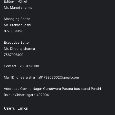
Editor-in-Chief
Mr. Manoj sharma
Managing Editor
Mr. Prakash joshi
8770564196
Executive Editor
Mr. Dheeraj sharma
7587098100
Contact : 7587098100
Mail ID: dheerajsharma9179952602@gmail.com
Address : Govind Nagar Gurudwara Purana bus stand Pandri
Raipur Chhattisgarh 492004
Useful Links