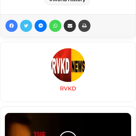
Facebook
Twitter
Messenger
WhatsApp
Share via Email
Print
RVKD