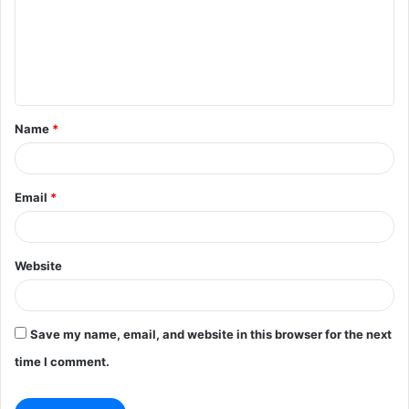
m
e
n
t
Name
*
*
Email
*
Website
Save my name, email, and website in this browser for the next
time I comment.