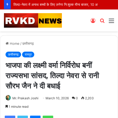
तिल्दा-नेवरा में अनाथ बच्चों के लिए लगेगा नि:शुल्क मीना बाजार, 10 अगस्त को मुस्कानों से सजेगी खास शाम
Log
Searc
M
In
for
Home
/
छत्तीसगढ़
छत्तीसगढ़
रायपुर
भाजपा की लक्ष्मी वर्मा निर्विरोध बनीं
राज्यसभा सांसद, तिल्दा नेवरा से रानी
सौरभ जैन ने दी बधाई
Mr. Prakash Joshi
March 10, 2026
0
2,203
1 minute read
Facebook
Twitter
Messenger
WhatsApp