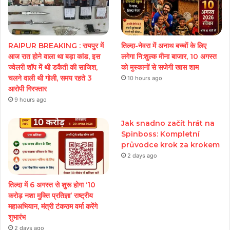
RAIPUR BREAKING : रायपुर में
तिल्दा-नेवरा में अनाथ बच्चों के लिए
आज रात होने वाला था बड़ा कांड, इस
लगेगा नि:शुल्क मीना बाजार, 10 अगस्त
ज्वेलरी शॉप में थी डकैती की साजिश,
को मुस्कानों से सजेगी खास शाम
चलने वाली थी गोली, समय रहते 3
10 hours ago
आरोपी गिरफ्तार
9 hours ago
Jak snadno začít hrát na
Spinboss: Kompletní
průvodce krok za krokem
2 days ago
तिल्दा में 6 अगस्त से शुरू होगा ‘10
करोड़ नशा मुक्ति प्रतिज्ञा’ राष्ट्रीय
महाअभियान, मंत्री टंकराम वर्मा करेंगे
शुभारंभ
2 days ago