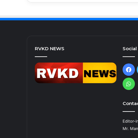
RVKD NEWS
Social
Fa
Wh
Contac
Editor-i
Mr. Man