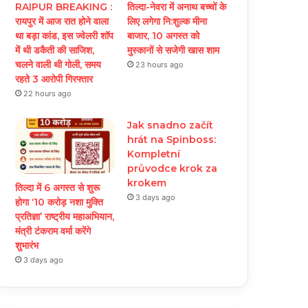
RAIPUR BREAKING :
तिल्दा-नेवरा में अनाथ बच्चों के
रायपुर में आज रात होने वाला
लिए लगेगा नि:शुल्क मीना
था बड़ा कांड, इस ज्वेलरी शॉप
बाजार, 10 अगस्त को
में थी डकैती की साजिश,
मुस्कानों से सजेगी खास शाम
चलने वाली थी गोली, समय
23 hours ago
रहते 3 आरोपी गिरफ्तार
22 hours ago
Jak snadno začít
hrát na Spinboss:
Kompletní
průvodce krok za
krokem
तिल्दा में 6 अगस्त से शुरू
3 days ago
होगा ‘10 करोड़ नशा मुक्ति
प्रतिज्ञा’ राष्ट्रीय महाअभियान,
मंत्री टंकराम वर्मा करेंगे
शुभारंभ
3 days ago