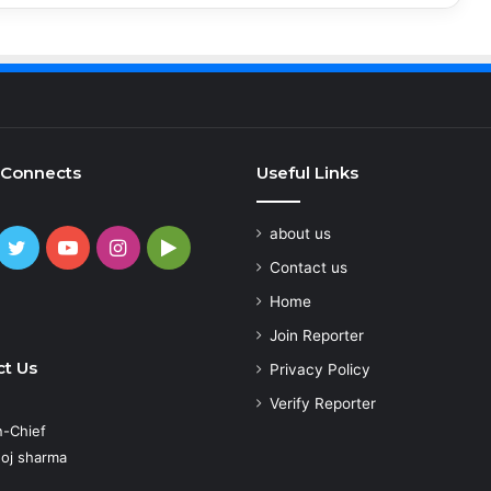
 Connects
Useful Links
about us
cebook
Twitter
YouTube
Instagram
Google
Contact us
Play
atsApp
Home
Join Reporter
t Us
Privacy Policy
Verify Reporter
n-Chief
oj sharma