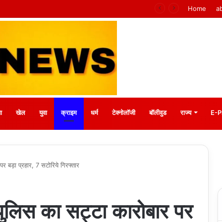
 मीना बाजार, 10 अगस्त को मुस्कानों से सजेगी खास शाम
Home
a
ा
खेल
युवा
क्राइम
धर्म
टेक्नोलॉजी
बॉलीवुड
राज्य
E-P
र बड़ा प्रहार, 7 सटोरिये गिरफ्तार
पुलिस का सट्टा कारोबार पर