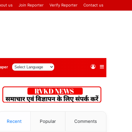
bout us
Join Reporter
Verify Reporter
Contact us
Log
Sidebar
aper
In
Recent
Popular
Comments