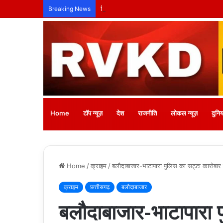
तिल्दा-नेवरा में अनाथ बच्चों के लिए लगेगा नि:शुल्क
Breaking News
Home
टॉप न्यूज़
देश
राजनीति
लोकल न्यूज़
दुनिय
Home
/
क्राइम
/
बलौदाबाजार-भाटापारा पुलिस का सट्टा कारोबार प
क्राइम
छत्तीसगढ़
बलौदाबाजार
बलौदाबाजार-भाटापारा 