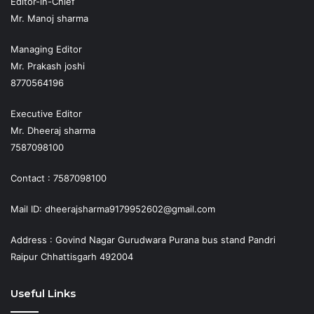
Editor-in-Chief
Mr. Manoj sharma
Managing Editor
Mr. Prakash joshi
8770564196
Executive Editor
Mr. Dheeraj sharma
7587098100
Contact : 7587098100
Mail ID: dheerajsharma9179952602@gmail.com
Address : Govind Nagar Gurudwara Purana bus stand Pandri
Raipur Chhattisgarh 492004
Useful Links