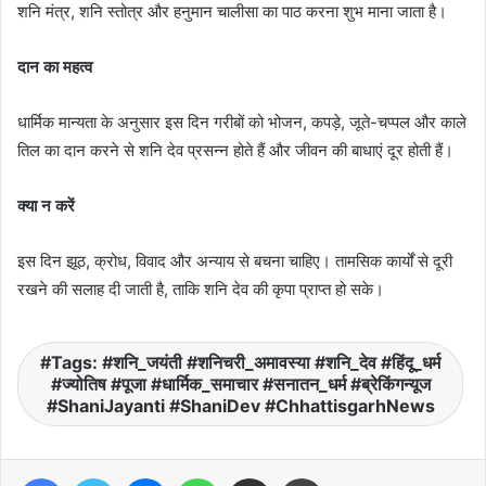
शनि मंत्र, शनि स्तोत्र और हनुमान चालीसा का पाठ करना शुभ माना जाता है।
दान का महत्व
धार्मिक मान्यता के अनुसार इस दिन गरीबों को भोजन, कपड़े, जूते-चप्पल और काले
तिल का दान करने से शनि देव प्रसन्न होते हैं और जीवन की बाधाएं दूर होती हैं।
क्या न करें
इस दिन झूठ, क्रोध, विवाद और अन्याय से बचना चाहिए। तामसिक कार्यों से दूरी
रखने की सलाह दी जाती है, ताकि शनि देव की कृपा प्राप्त हो सके।
Tags: #शनि_जयंती #शनिचरी_अमावस्या #शनि_देव #हिंदू_धर्म
#ज्योतिष #पूजा #धार्मिक_समाचार #सनातन_धर्म #ब्रेकिंगन्यूज
#ShaniJayanti #ShaniDev #ChhattisgarhNews
Facebook
Twitter
Messenger
WhatsApp
Share via Email
Print