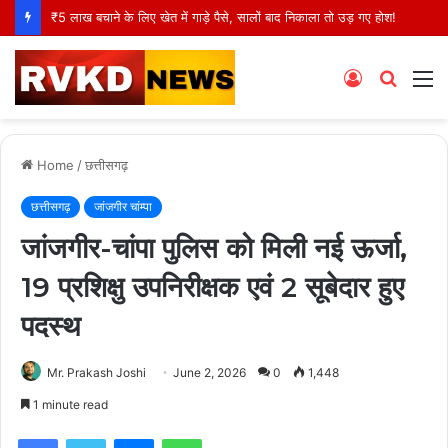
₹5 लाख बचाने के लिए खेत में गाड़े पैसे, सालों बाद निकाला तो उड़ गए होश!
Log
Searc
M
In
for
Home
/
छत्तीसगढ़
छत्तीसगढ़
जांजगीर चांम्पा
जांजगीर-चांपा पुलिस को मिली नई ऊर्जा,
19 प्रशिक्षु उपनिरीक्षक एवं 2 सूबेदार हुए
पदस्थ
Mr. Prakash Joshi
June 2, 2026
0
1,448
1 minute read
Facebook
Twitter
Messenger
WhatsApp