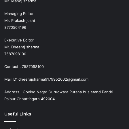
Mr. Manoj sharma
Managing Editor
Mr. Prakash joshi
8770564196
Executive Editor
Mr. Dheeraj sharma
7587098100
Contact : 7587098100
Mail ID: dheerajsharma9179952602@gmail.com
Address : Govind Nagar Gurudwara Purana bus stand Pandri
Raipur Chhattisgarh 492004
Useful Links