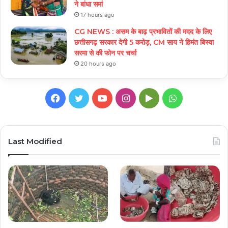
ने बांधा समां
17 hours ago
CG NEWS : असम के बाढ़ प्रभावितों की मदद के लिए
छत्तीसगढ़ सरकार देगी 5 करोड़, CM साय ने हिमंत बिस्वा
सरमा से की फोन पर चर्चा
20 hours ago
Facebook
Twitter
YouTube
Instagram
Google
WhatsApp
Play
Last Modified