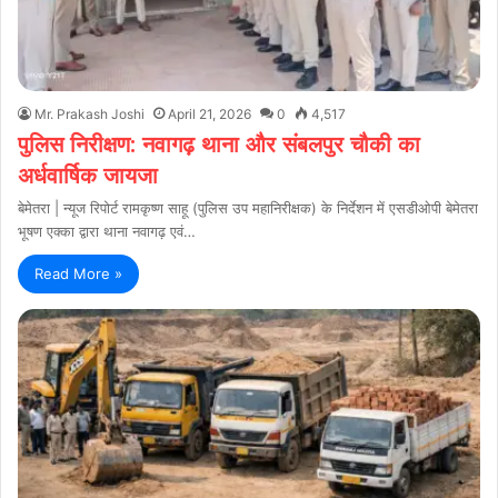
Mr. Prakash Joshi
April 21, 2026
0
4,517
पुलिस निरीक्षण: नवागढ़ थाना और संबलपुर चौकी का
अर्धवार्षिक जायजा
बेमेतरा | न्यूज रिपोर्ट रामकृष्ण साहू (पुलिस उप महानिरीक्षक) के निर्देशन में एसडीओपी बेमेतरा
भूषण एक्का द्वारा थाना नवागढ़ एवं…
Read More »