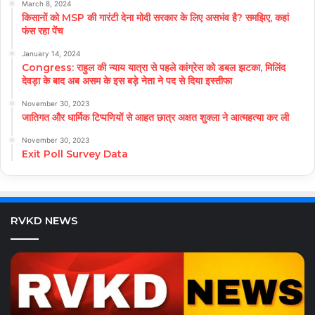
March 8, 2024
किसानों को MSP की गारंटी देना मोदी सरकार के लिए असभंव है? समझिए, कहां
फंस रहा पेंच
January 14, 2024
Congress: राहुल की न्याय यात्रा से पहले कांग्रेस को डबल झटका, मिलिंद
देवड़ा के बाद अब असम के इस बड़े नेता ने पद से दिया इस्तीफा
November 30, 2023
जातिगत और धार्मिक टिप्पणियों से आहत छात्र अक्षत शुक्ला ने आत्महत्या कर ली
November 30, 2023
Exit Poll Survey Data
RVKD NEWS