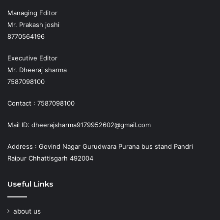
Managing Editor
Mr. Prakash joshi
8770564196
Executive Editor
Mr. Dheeraj sharma
7587098100
Contact : 7587098100
Mail ID: dheerajsharma9179952602@gmail.com
Address : Govind Nagar Gurudwara Purana bus stand Pandri
Raipur Chhattisgarh 492004
Useful Links
about us