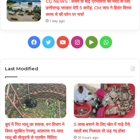
CG NEWS : असम के बाढ़ प्रभावितों की मदद के लिए
छत्तीसगढ़ सरकार देगी 5 करोड़, CM साय ने हिमंत बिस्वा
सरमा से की फोन पर चर्चा
1 day ago
Facebook
Twitter
YouTube
Instagram
Google
WhatsApp
Play
Last Modified
कुएं में गिरा भालू का शावक, वन विभाग ने
5 लाख बचाने के लिए खेत में गाड़े पैसे,
किया सुरक्षित रेस्क्यू; आसपास नर-मादा
सालों बाद निकाला तो उड़ गए होश!
भालू की मौजूदगी से ग्रामीण चिंतित
16 hours ago