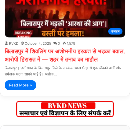
क्राइम
RVKD
October 4, 2025
0
1,579
बिलासपुर में शिवलिंग पर अशोभनीय हरकत से भड़का बवाल,
आरोपी हिरासत में — शहर में तनाव का माहौल
बिलासपुर। छत्तीसगढ़ के बिलासपुर जिले के सरकंडा थाना क्षेत्र से एक चौंकाने वाली और
शर्मनाक घटना सामने आई है। अशोक…
Read More »