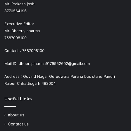
Mr. Prakash joshi
8770564196
Executive Editor
Mr. Dheeraj sharma
7587098100
Contact : 7587098100
Mail ID: dheerajsharma9179952602@gmail.com
Address : Govind Nagar Gurudwara Purana bus stand Pandri
Raipur Chhattisgarh 492004
Useful Links
about us
Contact us