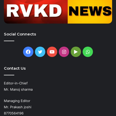
Social Connects
Facebook
Twitter
YouTube
Instagram
Google
WhatsApp
Play
Contact Us
Editor-in-Chief
Mr. Manoj sharma
Managing Editor
Mr. Prakash joshi
8770564196