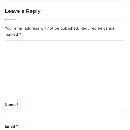
Leave a Reply
Your email address will not be published.
Required fields are
marked
*
C
o
m
m
e
n
t
Name
*
*
Email
*