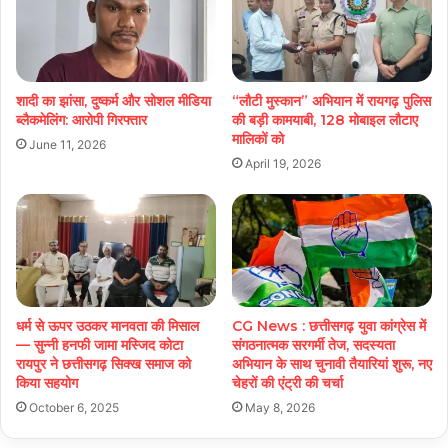
शादी का झांसा, दुष्कर्म और सोशल मीडिया
“लौटी मुस्कान” अभियान में रायगढ़ पुलिस
ब्लैकमेलिंग: आरोपी गिरफ्तार
की बड़ी कामयाबी, 128 मोबाइल लौटाए
मालिकों को
June 11, 2026
April 19, 2026
धर्म से ऊपर उठकर मानवता की मिसाल
CG News : छत्तीसगढ़ युवा कांग्रेस में
— सुन्नी हनफी जामा मस्जिद कोटा
संगठनात्मक सरगर्मी तेज, सदस्यता
रायपुर ने छत्तीसगढ़ सिक्ख समाज को
अभियान के साथ चुनावी तैयारियां शुरू, नए
किया सहयोग
चेहरों की एंट्री की चर्चा
October 6, 2025
May 8, 2026