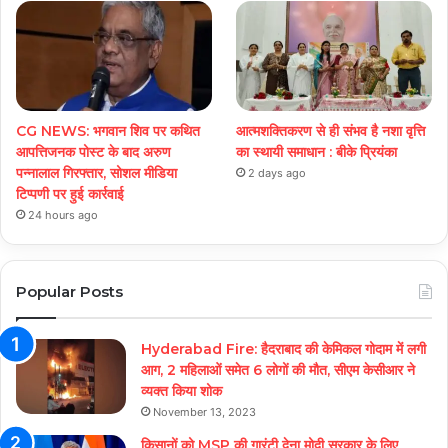
CG NEWS: भगवान शिव पर कथित
आत्मशक्तिकरण से ही संभव है नशा वृत्ति
आपत्तिजनक पोस्ट के बाद अरुण
का स्थायी समाधान : बीके प्रियंका
पन्नालाल गिरफ्तार, सोशल मीडिया
2 days ago
टिप्पणी पर हुई कार्रवाई
24 hours ago
Popular Posts
Hyderabad Fire: हैदराबाद की केमिकल गोदाम में लगी
आग, 2 महिलाओं समेत 6 लोगों की मौत, सीएम केसीआर ने
व्यक्त किया शोक
November 13, 2023
किसानों को MSP की गारंटी देना मोदी सरकार के लिए