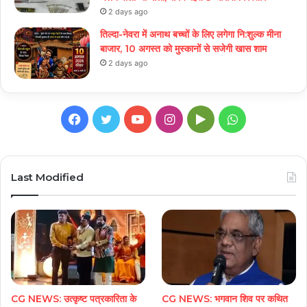
2 days ago
तिल्दा-नेवरा में अनाथ बच्चों के लिए लगेगा नि:शुल्क मीना
बाजार, 10 अगस्त को मुस्कानों से सजेगी खास शाम
2 days ago
Facebook
Twitter
YouTube
Instagram
Google
WhatsApp
Play
Last Modified
CG NEWS: उत्कृष्ट पत्रकारिता के
CG NEWS: भगवान शिव पर कथित