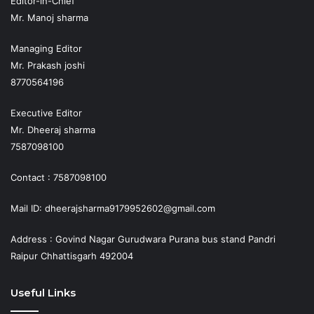
Editor-in-Chief
Mr. Manoj sharma
Managing Editor
Mr. Prakash joshi
8770564196
Executive Editor
Mr. Dheeraj sharma
7587098100
Contact : 7587098100
Mail ID: dheerajsharma9179952602@gmail.com
Address : Govind Nagar Gurudwara Purana bus stand Pandri
Raipur Chhattisgarh 492004
Useful Links